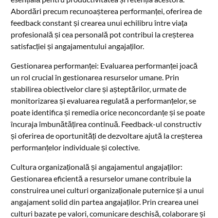
Abordări precum recunoașterea performanței, oferirea de
feedback constant și crearea unui echilibru între viața
profesională și cea personală pot contribui la creșterea
satisfacției și angajamentului angajaților.
Gestionarea performanței: Evaluarea performanței joacă
un rol crucial în gestionarea resurselor umane. Prin
stabilirea obiectivelor clare și așteptărilor, urmate de
monitorizarea și evaluarea regulată a performanțelor, se
poate identifica și remedia orice neconcordanțe și se poate
încuraja îmbunătățirea continuă. Feedback-ul constructiv
și oferirea de oportunități de dezvoltare ajută la creșterea
performanțelor individuale și colective.
Cultura organizațională și angajamentul angajaților:
Gestionarea eficientă a resurselor umane contribuie la
construirea unei culturi organizaționale puternice și a unui
angajament solid din partea angajaților. Prin crearea unei
culturi bazate pe valori, comunicare deschisă, colaborare și