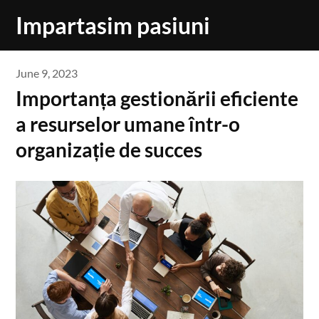
Skip
Impartasim pasiuni
to
content
June 9, 2023
Importanța gestionării eficiente
a resurselor umane într-o
organizație de succes