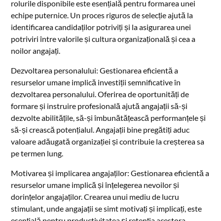
rolurile disponibile este esențială pentru formarea unei
echipe puternice. Un proces riguros de selecție ajută la
identificarea candidaților potriviți și la asigurarea unei
potriviri între valorile și cultura organizațională și cea a
noilor angajați.
Dezvoltarea personalului: Gestionarea eficientă a
resurselor umane implică investiții semnificative în
dezvoltarea personalului. Oferirea de oportunități de
formare și instruire profesională ajută angajații să-și
dezvolte abilitățile, să-și îmbunătățească performanțele și
să-și crească potențialul. Angajații bine pregătiți aduc
valoare adăugată organizației și contribuie la creșterea sa
pe termen lung.
Motivarea și implicarea angajaților: Gestionarea eficientă a
resurselor umane implică și înțelegerea nevoilor și
dorințelor angajaților. Crearea unui mediu de lucru
stimulant, unde angajații se simt motivați și implicați, este
esențială pentru productivitatea și retenția acestora.