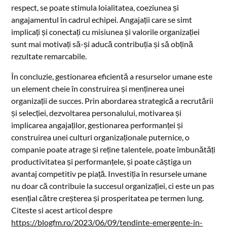
respect, se poate stimula loialitatea, coeziunea și
angajamentul în cadrul echipei. Angajații care se simt
implicați și conectați cu misiunea și valorile organizației
sunt mai motivați să-și aducă contribuția și să obțină
rezultate remarcabile.
În concluzie, gestionarea eficientă a resurselor umane este
un element cheie în construirea și menținerea unei
organizații de succes. Prin abordarea strategică a recrutării
și selecției, dezvoltarea personalului, motivarea și
implicarea angajaților, gestionarea performanței și
construirea unei culturi organizaționale puternice, o
companie poate atrage și reține talentele, poate îmbunătăți
productivitatea și performanțele, și poate câștiga un
avantaj competitiv pe piață. Investiția în resursele umane
nu doar că contribuie la succesul organizației, ci este un pas
esențial către creșterea și prosperitatea pe termen lung.
Citeste si acest articol despre
https://blogfm.ro/2023/06/09/tendinte-emergente-in-