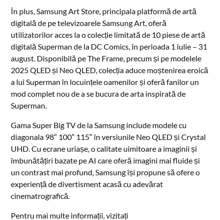
În plus, Samsung Art Store, principala platformă de artă
digitală de pe televizoarele Samsung Art, oferă
utilizatorilor acces la o colecție limitată de 10 piese de artă
digitală Superman de la DC Comics, în perioada 1 iulie – 31
august. Disponibilă pe The Frame, precum și pe modelele
2025 QLED și Neo QLED, colecția aduce moștenirea eroică
a lui Superman în locuințele oamenilor și oferă fanilor un
mod complet nou de a se bucura de arta inspirată de
Superman.
Gama Super Big TV de la Samsung include modele cu
diagonala 98″ 100″ 115″ în versiunile Neo QLED și Crystal
UHD. Cu ecrane uriașe, o calitate uimitoare a imaginii și
îmbunătățiri bazate pe AI care oferă imagini mai fluide și
un contrast mai profund, Samsung își propune să ofere o
experiență de divertisment acasă cu adevărat
cinematrografică.
Pentru mai multe informații, vizitați