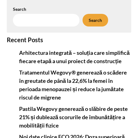
Search
Search
Recent Posts
Arhitectura integrată – soluția care simplifică
fiecare etapă a unui proiect de construcție
Tratamentul Wegovy® generează o scădere
în greutate de până la 22,6% la femei în
perioada menopauzei și reduce la jumătate
riscul de migrene
Pastila Wegovy generează o slăbire de peste
21% și dublează scorurile de îmbunătățire a
mobilității fizice
Noi date clinice ECO 2026: Doza superioară