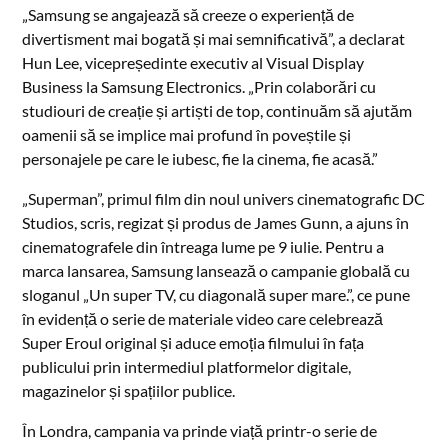
„Samsung se angajează să creeze o experiență de
divertisment mai bogată și mai semnificativă”, a declarat
Hun Lee, vicepreședinte executiv al Visual Display
Business la Samsung Electronics. „Prin colaborări cu
studiouri de creație și artiști de top, continuăm să ajutăm
oamenii să se implice mai profund în poveștile și
personajele pe care le iubesc, fie la cinema, fie acasă.”
„Superman”, primul film din noul univers cinematografic DC
Studios, scris, regizat și produs de James Gunn, a ajuns în
cinematografele din întreaga lume pe 9 iulie. Pentru a
marca lansarea, Samsung lansează o campanie globală cu
sloganul „Un super TV, cu diagonală super mare.”, ce pune
în evidență o serie de materiale video care celebrează
Super Eroul original și aduce emoția filmului în fața
publicului prin intermediul platformelor digitale,
magazinelor și spațiilor publice.
În Londra, campania va prinde viață printr-o serie de