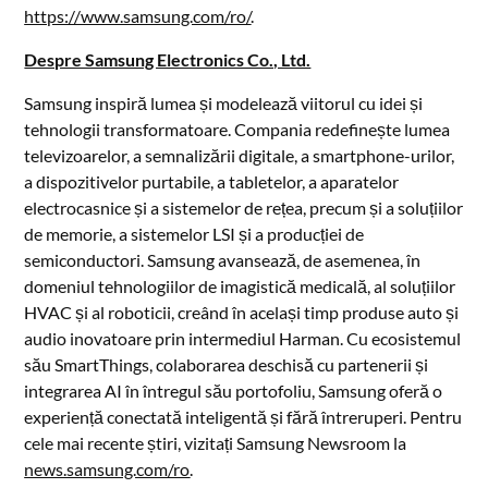
https://www.samsung.com/ro/
.
Despre Samsung Electronics Co., Ltd.
Samsung inspiră lumea și modelează viitorul cu idei și
tehnologii transformatoare. Compania redefinește lumea
televizoarelor, a semnalizării digitale, a smartphone-urilor,
a dispozitivelor purtabile, a tabletelor, a aparatelor
electrocasnice și a sistemelor de rețea, precum și a soluțiilor
de memorie, a sistemelor LSI și a producției de
semiconductori. Samsung avansează, de asemenea, în
domeniul tehnologiilor de imagistică medicală, al soluțiilor
HVAC și al roboticii, creând în același timp produse auto și
audio inovatoare prin intermediul Harman. Cu ecosistemul
său SmartThings, colaborarea deschisă cu partenerii și
integrarea AI în întregul său portofoliu, Samsung oferă o
experiență conectată inteligentă și fără întreruperi. Pentru
cele mai recente știri, vizitați Samsung Newsroom la
news.samsung.com/ro
.