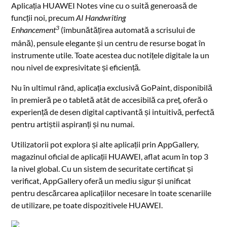
Aplicația HUAWEI Notes vine cu o suită generoasă de
funcții noi, precum
AI Handwriting
3
Enhancement
(îmbunătățirea automată a scrisului de
mână), pensule elegante și un centru de resurse bogat în
instrumente utile. Toate acestea duc notițele digitale la un
nou nivel de expresivitate și eficiență.
Nu în ultimul rând, aplicația exclusivă GoPaint, disponibilă
în premieră pe o tabletă atât de accesibilă ca preț, oferă o
experiență de desen digital captivantă și intuitivă, perfectă
pentru artiștii aspiranți și nu numai.
Utilizatorii pot explora și alte aplicații prin AppGallery,
magazinul oficial de aplicații HUAWEI, aflat acum în top 3
la nivel global. Cu un sistem de securitate certificat și
verificat, AppGallery oferă un mediu sigur și unificat
pentru descărcarea aplicațiilor necesare în toate scenariile
de utilizare, pe toate dispozitivele HUAWEI.