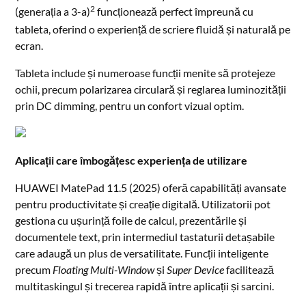
2
(generația a 3-a)
funcționează perfect împreună cu
tableta, oferind o experiență de scriere fluidă și naturală pe
ecran.
Tableta include și numeroase funcții menite să protejeze
ochii, precum polarizarea circulară și reglarea luminozității
prin DC dimming, pentru un confort vizual optim.
Aplicații care îmbogățesc experiența de utilizare
HUAWEI MatePad 11.5 (2025) oferă capabilități avansate
pentru productivitate și creație digitală. Utilizatorii pot
gestiona cu ușurință foile de calcul, prezentările și
documentele text, prin intermediul tastaturii detașabile
care adaugă un plus de versatilitate. Funcții inteligente
precum
Floating Multi-Window
și
Super Device
facilitează
multitaskingul și trecerea rapidă între aplicații și sarcini.