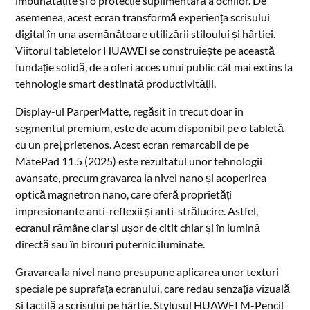
îmbunătățite și o protecție suplimentară a ochilor. De
asemenea, acest ecran transformă experiența scrisului
digital în una asemănătoare utilizării stiloului și hârtiei.
Viitorul tabletelor HUAWEI se construiește pe această
fundație solidă, de a oferi acces unui public cât mai extins la
tehnologie smart destinată productivității.
Display-ul ParperMatte, regăsit în trecut doar în
segmentul premium, este de acum disponibil pe o tabletă
cu un preț prietenos. Acest ecran remarcabil de pe
MatePad 11.5 (2025) este rezultatul unor tehnologii
avansate, precum gravarea la nivel nano și acoperirea
optică magnetron nano, care oferă proprietăți
impresionante anti-reflexii și anti-strălucire. Astfel,
ecranul rămâne clar și ușor de citit chiar și în lumină
directă sau în birouri puternic iluminate.
Gravarea la nivel nano presupune aplicarea unor texturi
speciale pe suprafața ecranului, care redau senzația vizuală
și tactilă a scrisului pe hârtie. Stylusul HUAWEI M-Pencil