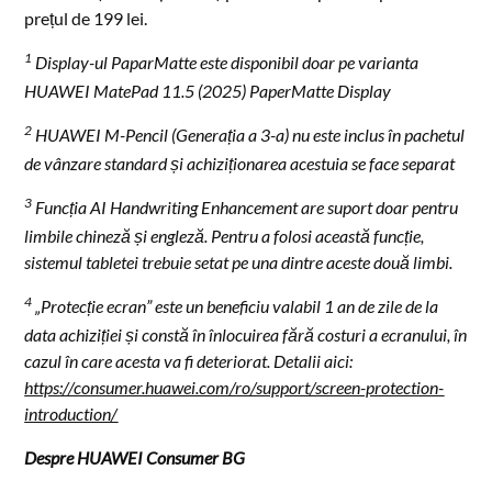
prețul de 199 lei.
1
Display-ul PaparMatte este disponibil doar pe varianta
HUAWEI MatePad 11.5 (2025) PaperMatte Display
2
HUAWEI M-Pencil (Generația a 3-a) nu este inclus în pachetul
de vânzare standard și achiziționarea acestuia se face separat
3
Funcția AI Handwriting Enhancement are suport doar pentru
limbile chineză și engleză. Pentru a folosi această funcție,
sistemul tabletei trebuie setat pe una dintre aceste două limbi.
4
„Protecție ecran” este un beneficiu valabil 1 an de zile de la
data achiziției și constă în înlocuirea fără costuri a ecranului, în
cazul în care acesta va fi deteriorat. Detalii aici:
https://consumer.huawei.com/ro/support/screen-protection-
introduction/
Despre HUAWEI Consumer BG