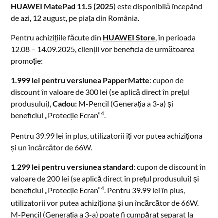
HUAWEI MatePad 11.5 (2025
) este disponibilă începând
de azi, 12 august, pe piața din România.
Pentru achizițiile făcute din
HUAWEI Store
, în perioada
12.08 – 14.09.2025, clienții vor beneficia de următoarea
promoție:
1.999 lei pentru versiunea PapperMatte
: cupon de
discount în valoare de 300 lei (se aplică direct în prețul
produsului),
Cadou:
M-Pencil (Generația a 3-a) și
4
beneficiul „Protecție Ecran”
.
Pentru 39.99 lei în plus, utilizatorii îți vor putea achiziționa
și un încărcător de 66W.
1.299 lei pentru versiunea standard
: cupon de discount în
valoare de 200 lei (se aplică direct în prețul produsului) și
4
beneficiul „Protecție Ecran”
. Pentru 39.99 lei în plus,
utilizatorii vor putea achiziționa și un încărcător de 66W.
M-Pencil (Generația a 3-a) poate fi cumpărat separat la