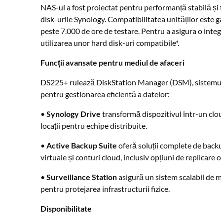
NAS-ul a fost proiectat pentru performanță stabilă și f
disk-urile Synology. Compatibilitatea unităților este g
peste 7.000 de ore de testare. Pentru a asigura o inte
utilizarea unor hard disk-uri compatibile*.
Funcții avansate pentru mediul de afaceri
DS225+ rulează DiskStation Manager (DSM), sistemul d
pentru gestionarea eficientă a datelor:
•
Synology Drive
transformă dispozitivul într-un clou
locații pentru echipe distribuite.
•
Active Backup Suite
oferă soluții complete de bac
virtuale și conturi cloud, inclusiv opțiuni de replicare o
•
Surveillance Station
asigură un sistem scalabil de m
pentru protejarea infrastructurii fizice.
Disponibilitate