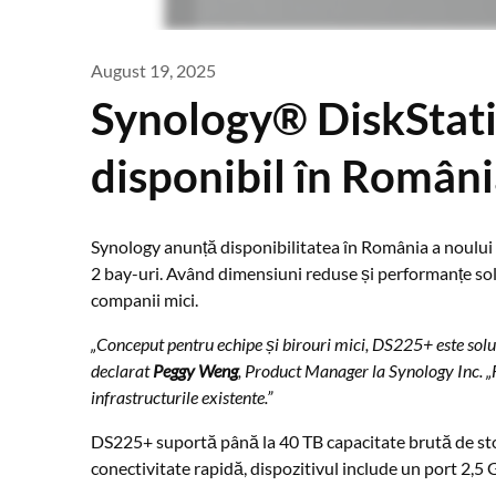
August 19, 2025
Synology® DiskStat
disponibil în Român
Synology anunță disponibilitatea în România a noulu
2 bay-uri. Având dimensiuni reduse și performanțe soli
companii mici.
„Conceput pentru echipe și birouri mici, DS225+ este soluț
declarat
Peggy Weng
, Product Manager la Synology Inc. „F
infrastructurile existente.”
DS225+ suportă până la 40 TB capacitate brută de stoc
conectivitate rapidă, dispozitivul include un port 2,5