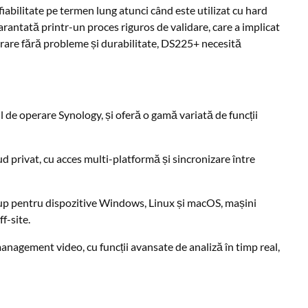
iabilitate pe termen lung atunci când este utilizat cu hard
arantată printr-un proces riguros de validare, care a implicat
grare fără probleme și durabilitate, DS225+ necesită
e operare Synology, și oferă o gamă variată de funcții
d privat, cu acces multi-platformă și sincronizare între
kup pentru dispozitive Windows, Linux și macOS, mașini
ff-site.
anagement video, cu funcții avansate de analiză în timp real,