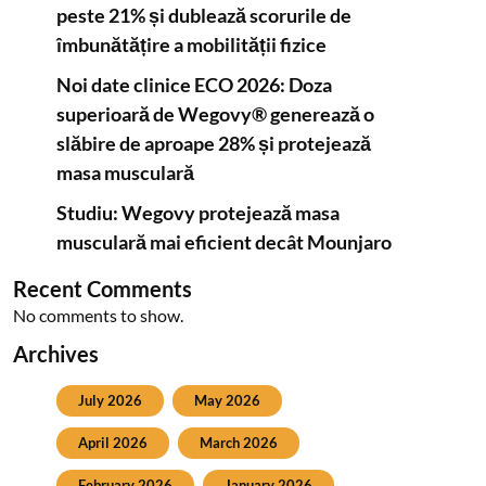
peste 21% și dublează scorurile de
îmbunătățire a mobilității fizice
Noi date clinice ECO 2026: Doza
superioară de Wegovy® generează o
slăbire de aproape 28% și protejează
masa musculară
Studiu: Wegovy protejează masa
musculară mai eficient decât Mounjaro
Recent Comments
No comments to show.
Archives
July 2026
May 2026
April 2026
March 2026
February 2026
January 2026