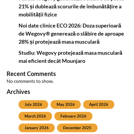
21% și dublează scorurile de îmbunătățire a
mobilității fizice
Noi date clinice ECO 2026: Doza superioară
de Wegovy® generează o slăbire de aproape
28% și protejează masa musculară
Studiu: Wegovy protejează masa musculară
mai eficient decât Mounjaro
Recent Comments
No comments to show.
Archives
July 2026
May 2026
April 2026
March 2026
February 2026
January 2026
December 2025