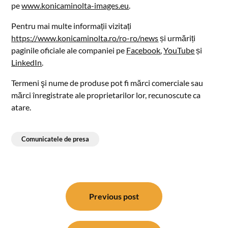
pe
www.konicaminolta-images.eu
.
Pentru mai multe informații vizitați
https://www.konicaminolta.ro/ro-ro/news
și urmăriți
paginile oficiale ale companiei pe
Facebook
,
YouTube
și
LinkedIn
.
Termeni şi nume de produse pot fi mărci comerciale sau
mărci înregistrate ale proprietarilor lor, recunoscute ca
atare.
Comunicatele de presa
Post
navigation
Previous post