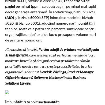
bizhub 4000i, oferind o viteză de
42, respectiv 50 de
pagini pe minut (ppm)
, cu două pagini pe minut mai rapid
decât generația anterioară. În același timp,
bizhub 5021i
(AiO)
și
bizhub 5000i (SFP)
înlocuiesc modelele bizhub
5020i și bizhub 5001i, aducând numeroase îmbunătățiri
tehnice. Toate cele patru echipamente sunt ideale pentru
organizațiile unde fluxul de lucru presupune volume mari
de printare monocrom.
„Cu aceste noi lansări,
livrăm soluții de printare
mai inteligente
și mai eficiente
, care se integrează perfect în mediile de lucru
moderne. Inovația și designul centrat pe utilizator rămân
prioritățile noastre pentru a crește productivitatea în orice
organizație”, a declarat
Hendrik Wielinga, Product Manager
Office Hardware & Software, Konica Minolta Business
Solutions Europe
.
Îmbunătățiri și noi funcționalități