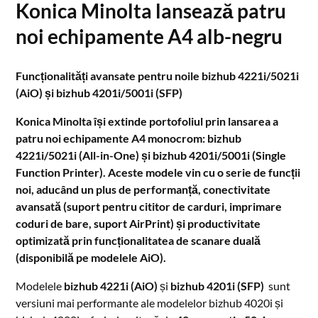
Konica Minolta lansează patru
noi echipamente A4 alb-negru
Funcționalități avansate pentru noile bizhub 4221i/5021i
(AiO) și bizhub 4201i/5001i (SFP)
Konica Minolta își extinde portofoliul prin lansarea a
patru noi echipamente A4 monocrom: bizhub
4221i/5021i (All-in-One) și bizhub 4201i/5001i (Single
Function Printer). Aceste modele vin cu o serie de funcții
noi, aducând un plus de performanță, conectivitate
avansată (suport pentru cititor de carduri, imprimare
coduri de bare, suport AirPrint) și productivitate
optimizată prin funcționalitatea de scanare duală
(disponibilă pe modelele AiO).
Modelele
bizhub 4221i (AiO)
și
bizhub 4201i (SFP)
sunt
versiuni mai performante ale modelelor bizhub 4020i și