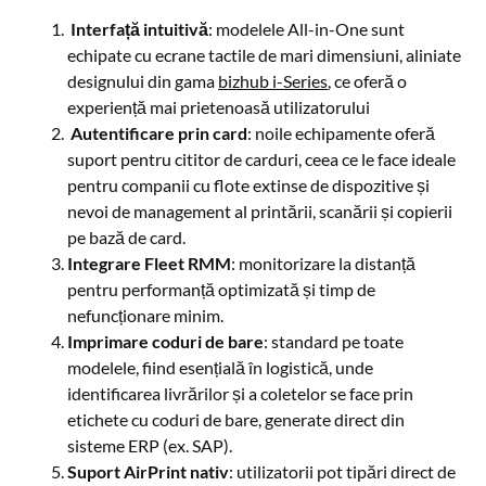
Interfață intuitivă
: modelele All-in-One sunt
echipate cu ecrane tactile de mari dimensiuni, aliniate
designului din gama
bizhub i-Series
, ce oferă o
experiență mai prietenoasă utilizatorului
Autentificare prin card
: noile echipamente oferă
suport pentru cititor de carduri, ceea ce le face ideale
pentru companii cu flote extinse de dispozitive și
nevoi de management al printării, scanării și copierii
pe bază de card.
Integrare Fleet RMM
: monitorizare la distanță
pentru performanță optimizată și timp de
nefuncționare minim.
Imprimare coduri de bare
: standard pe toate
modelele, fiind esențială în logistică, unde
identificarea livrărilor și a coletelor se face prin
etichete cu coduri de bare, generate direct din
sisteme ERP (ex. SAP).
Suport AirPrint nativ
: utilizatorii pot tipări direct de