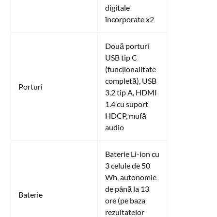
digitale
încorporate x2
Două porturi
USB tip C
(funcționalitate
completă), USB
Porturi
3.2 tip A, HDMI
1.4 cu suport
HDCP, mufă
audio
Baterie Li-ion cu
3 celule de 50
Wh, autonomie
de până la 13
Baterie
ore (pe baza
rezultatelor