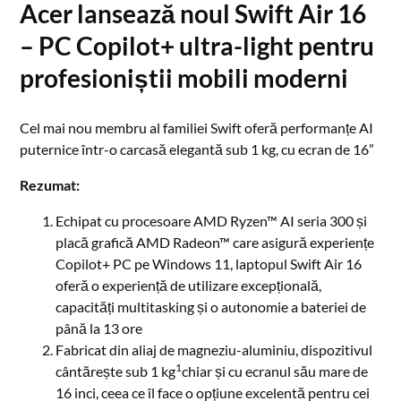
Acer lansează noul Swift Air 16
– PC Copilot+ ultra-light pentru
profesioniștii mobili moderni
Cel mai nou membru al familiei Swift oferă performanțe AI
puternice într-o carcasă elegantă sub 1 kg, cu ecran de 16”
Rezumat:
Echipat cu procesoare AMD Ryzen™ AI seria 300 și
placă grafică AMD Radeon™ care asigură experiențe
Copilot+ PC pe Windows 11, laptopul Swift Air 16
oferă o experiență de utilizare excepțională,
capacități multitasking și o autonomie a bateriei de
până la 13 ore
Fabricat din aliaj de magneziu-aluminiu, dispozitivul
1
cântărește sub 1 kg
chiar și cu ecranul său mare de
16 inci, ceea ce îl face o opțiune excelentă pentru cei