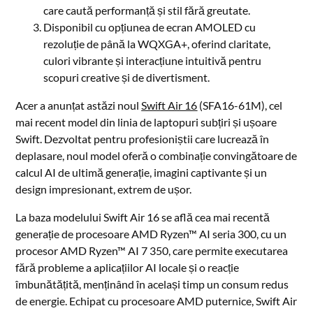
care caută performanță și stil fără greutate.
Disponibil cu opțiunea de ecran AMOLED cu
rezoluție de până la WQXGA+, oferind claritate,
culori vibrante și interacțiune intuitivă pentru
scopuri creative și de divertisment.
Acer a anunțat astăzi noul
Swift Air 16
(SFA16-61M), cel
mai recent model din linia de laptopuri subțiri și ușoare
Swift. Dezvoltat pentru profesioniștii care lucrează în
deplasare, noul model oferă o combinație convingătoare de
calcul AI de ultimă generație, imagini captivante și un
design impresionant, extrem de ușor.
La baza modelului Swift Air 16 se află cea mai recentă
generație de procesoare AMD Ryzen™ AI seria 300, cu un
procesor AMD Ryzen™ AI 7 350, care permite executarea
fără probleme a aplicațiilor AI locale și o reacție
îmbunătățită, menținând în același timp un consum redus
de energie. Echipat cu procesoare AMD puternice, Swift Air