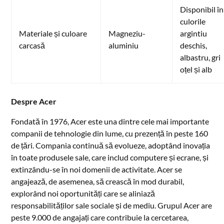
Disponibil în
culorile
Materiale și culoare
Magneziu-
argintiu
carcasă
aluminiu
deschis,
albastru, gri
oțel și alb
Despre Acer
Fondată în 1976, Acer este una dintre cele mai importante
companii de tehnologie din lume, cu prezență în peste 160
de țări. Compania continuă să evolueze, adoptând inovația
în toate produsele sale, care includ computere și ecrane, și
extinzându-se în noi domenii de activitate. Acer se
angajează, de asemenea, să crească în mod durabil,
explorând noi oportunități care se aliniază
responsabilităților sale sociale și de mediu. Grupul Acer are
peste 9.000 de angajați care contribuie la cercetarea,