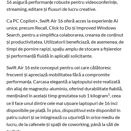
16 asigură performanțe robuste pentru videoconferințe,
streaming, editare și fluxuri de lucru creative.
Ca PC Copilot+, Swift Air 16 oferă acces la experiențe AI
unice, precum Recall, Click to Do și Improved Windows
Search, pentru a simplifica colaborarea, crearea de conținut
și productivitatea. Utilizatorii beneficiază, de asemenea, de
timpi de pornire rapizi, spațiu amplu de stocare a fișierelor
și performanță fluidă în aplicații solicitante.
Swift Air 16 este conceput pentru cei care călătoresc
frecvent și apreciază mobilitatea fără a compromite
performanța. Carcasa elegantă a laptopului este realizată
din aliaj de magneziu-aluminiu, oferind durabilitate fiabilă,
1
menținând în același timp greutatea sub 1 kilogram
, ceea
ce îl face unul dintre cele mai ușoare laptopuri de 16 inci
disponibile pe piață. În plus, dispozitivul este disponibil în
patru culori și se integrează cu ușurință în orice mediu de
lucru, de la cafenele și spații de coworking, până la săli de