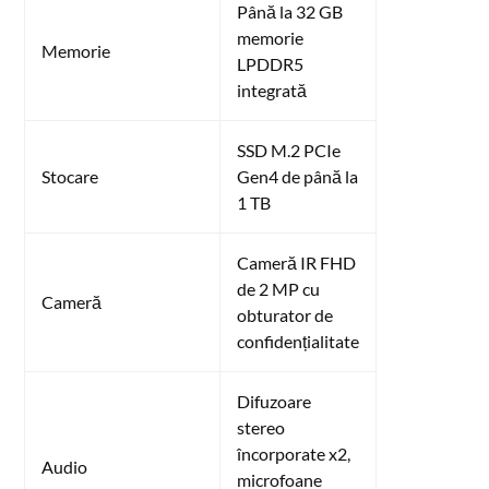
Până la 32 GB
memorie
Memorie
LPDDR5
integrată
SSD M.2 PCIe
Stocare
Gen4 de până la
1 TB
Cameră IR FHD
de 2 MP cu
Cameră
obturator de
confidențialitate
Difuzoare
stereo
încorporate x2,
Audio
microfoane