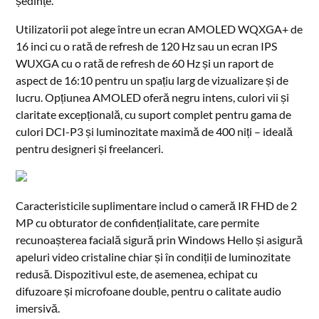
ședințe.
Utilizatorii pot alege între un ecran AMOLED WQXGA+ de
16 inci cu o rată de refresh de 120 Hz sau un ecran IPS
WUXGA cu o rată de refresh de 60 Hz și un raport de
aspect de 16:10 pentru un spațiu larg de vizualizare și de
lucru. Opțiunea AMOLED oferă negru intens, culori vii și
claritate excepțională, cu suport complet pentru gama de
culori DCI-P3 și luminozitate maximă de 400 niți – ideală
pentru designeri și freelanceri.
Caracteristicile suplimentare includ o cameră IR FHD de 2
MP cu obturator de confidențialitate, care permite
recunoașterea facială sigură prin Windows Hello și asigură
apeluri video cristaline chiar și în condiții de luminozitate
redusă. Dispozitivul este, de asemenea, echipat cu
difuzoare și microfoane double, pentru o calitate audio
imersivă.