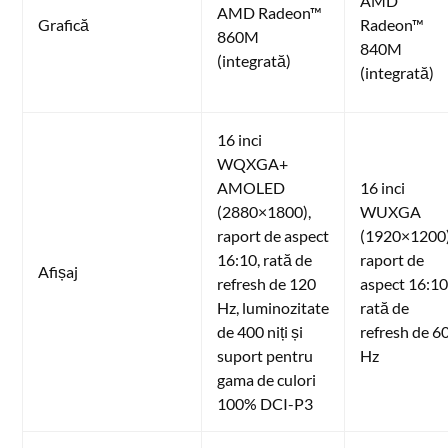
AMD
AMD Radeon™
Grafică
Radeon™
860M
840M
(integrată)
(integrată)
16 inci
WQXGA+
AMOLED
16 inci
(2880×1800),
WUXGA
raport de aspect
(1920×1200)
16:10, rată de
raport de
Afișaj
refresh de 120
aspect 16:10
Hz, luminozitate
rată de
de 400 niți și
refresh de 6
suport pentru
Hz
gama de culori
100% DCI-P3