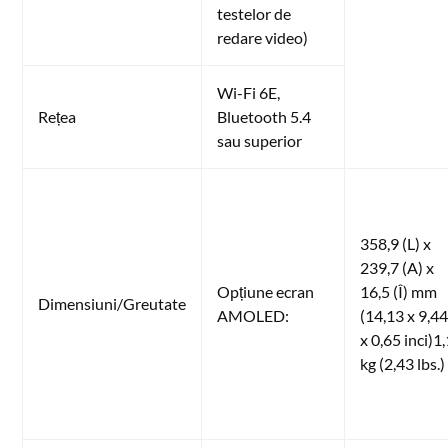
testelor de
redare video)
Wi-Fi 6E,
Rețea
Bluetooth 5.4
sau superior
358,9 (L) x
239,7 (A) x
Opțiune ecran
16,5 (Î) mm
Dimensiuni/Greutate
AMOLED:
(14,13 x 9,4
x 0,65 inci)1
kg (2,43 lbs.)