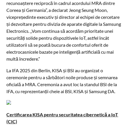
recunoaștere reciprocă în cadrul acordului MRA dintre
Coreea și Germania”, a declarat Jeong Seung Moon,
vicepreședinte executiv și director al echipei de cercetare
și dezvoltare pentru divizia de aparate digitale la Samsung
Electronics. „Vom continua să acordăm prioritate unei
securități solide pentru dispozitivele IoT, astfel încât
utilizatorii să se poată bucura de confortul oferit de
electrocasnicele bazate pe inteligență artificială cu mai
multă încredere.”
La IFA 2025 din Berlin, KISA și BSI au organizat o
ceremonie pentru a sărbători noile produse și semnarea
oficială a MRA. Ceremonia a avut loc la standul BSI de la
IFA, cu reprezentanții cheie ai BSI, KISA și Samsung DA.
Certificarea KISA pentru securitatea cibernetică a IoT
(CIC)