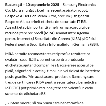
București – 10 septembrie 2025
– Samsung Electronics
Co., Ltd. a anunțat că cel mai recent aspirator robot,
Bespoke AI Jet Bot Steam Ultra, precum și frigiderul
Bespoke AI , au primit eticheta de securitate IT BSI.
Această etapă importantă vine în urma acordului de
recunoaștere reciprocă (MRA) semnat între Agenția
pentru Internet și Securitate din Coreea (KISA) și Oficiul
Federal pentru Securitatea Informației din Germania (BSI).
MRA permite recunoașterea reciprocă a rezultatelor
evaluării securității cibernetice pentru produsele
etichetate, ajutând companiile să accelereze accesul pe
piață, asigurând în același timp un nivel ridicat de încredere
peste granițe. Prin acest acord, produsele Samsung care
trec de certificarea KISA pentru securitatea cibernetică a
IoT (CIC) pot primi o recunoaștere echivalentă în cadrul
schemei de etichetare BSI.
„Suntem onorați să fim primii care beneficiază de