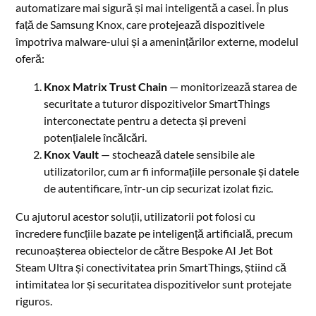
automatizare mai sigură și mai inteligentă a casei. În plus
față de Samsung Knox, care protejează dispozitivele
împotriva malware-ului și a amenințărilor externe, modelul
oferă:
Knox Matrix Trust Chain
— monitorizează starea de
securitate a tuturor dispozitivelor SmartThings
interconectate pentru a detecta și preveni
potențialele încălcări.
Knox Vault
— stochează datele sensibile ale
utilizatorilor, cum ar fi informațiile personale și datele
de autentificare, într-un cip securizat izolat fizic.
Cu ajutorul acestor soluții, utilizatorii pot folosi cu
încredere funcțiile bazate pe inteligență artificială, precum
recunoașterea obiectelor de către Bespoke AI Jet Bot
Steam Ultra și conectivitatea prin SmartThings, știind că
intimitatea lor și securitatea dispozitivelor sunt protejate
riguros.