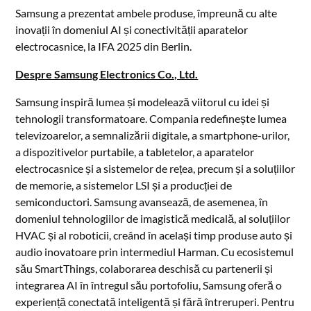
Samsung a prezentat ambele produse, împreună cu alte
inovații în domeniul AI și conectivității aparatelor
electrocasnice, la IFA 2025 din Berlin.
Despre Samsung Electronics Co., Ltd.
Samsung inspiră lumea și modelează viitorul cu idei și
tehnologii transformatoare. Compania redefinește lumea
televizoarelor, a semnalizării digitale, a smartphone-urilor,
a dispozitivelor purtabile, a tabletelor, a aparatelor
electrocasnice și a sistemelor de rețea, precum și a soluțiilor
de memorie, a sistemelor LSI și a producției de
semiconductori. Samsung avansează, de asemenea, în
domeniul tehnologiilor de imagistică medicală, al soluțiilor
HVAC și al roboticii, creând în același timp produse auto și
audio inovatoare prin intermediul Harman. Cu ecosistemul
său SmartThings, colaborarea deschisă cu partenerii și
integrarea AI în întregul său portofoliu, Samsung oferă o
experiență conectată inteligentă și fără întreruperi. Pentru