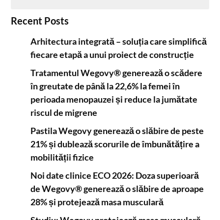
Recent Posts
Arhitectura integrată – soluția care simplifică
fiecare etapă a unui proiect de construcție
Tratamentul Wegovy® generează o scădere
în greutate de până la 22,6% la femei în
perioada menopauzei și reduce la jumătate
riscul de migrene
Pastila Wegovy generează o slăbire de peste
21% și dublează scorurile de îmbunătățire a
mobilității fizice
Noi date clinice ECO 2026: Doza superioară
de Wegovy® generează o slăbire de aproape
28% și protejează masa musculară