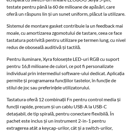
testate pentru până la 60 de milioane de apăsări, care
oferă un răspuns lin și un sunet uniform, plăcut la utilizare.
Sistemul de montare gasket contribuie la un feedback mai
moale, cu amortizarea zgomotului de tastare, ceea ce face
tastatura potrivită pentru utilizare pe termen lung, cu nivel
redus de oboseală auditivă și tactilă.
Pentru iluminare, Xyra folosește LED-uri RGB cu suport
pentru 16,8 milioane de culori, ce pot fi personalizate
individual prin intermediul software-ului dedicat. Aplicația
permite și programarea funcțiilor tastelor, în funcție de
stilul de joc sau preferințele utilizatorului.
Tastatura oferă 12 combinații Fn pentru control media și
funcții rapide, precum și un cablu USB-A la USB-C
detașabil, de tip spirală, pentru conectare flexibilă. În
pachet este inclus și un instrument 2-in-1 pentru
extragerea atât a keycap-urilor, cât și a switch-urilor,