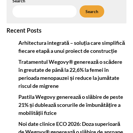
Search
Search
Recent Posts
Arhitectura integrată – soluția care simplifică
fiecare etapă a unui proiect de construcție
Tratamentul Wegovy® generează o scădere
în greutate de până la 22,6% la femei în
perioada menopauzei și reduce la jumătate
riscul de migrene
Pastila Wegovy generează o slăbire de peste
21% și dublează scorurile de îmbunătățire a
mobilității fizice
Noi date clinice ECO 2026: Doza superioară
de Wegovy® generează o slăbire de aproape