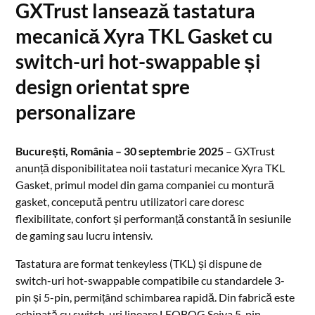
GXTrust lansează tastatura
mecanică Xyra TKL Gasket cu
switch-uri hot-swappable și
design orientat spre
personalizare
București, România – 30 septembrie 2025
– GXTrust
anunță disponibilitatea noii tastaturi mecanice Xyra TKL
Gasket, primul model din gama companiei cu montură
gasket, concepută pentru utilizatori care doresc
flexibilitate, confort și performanță constantă în sesiunile
de gaming sau lucru intensiv.
Tastatura are format tenkeyless (TKL) și dispune de
switch-uri hot-swappable compatibile cu standardele 3-
pin și 5-pin, permițând schimbarea rapidă. Din fabrică este
echipată cu switch-uri lineare LEOBOG Seiya 5-pin,