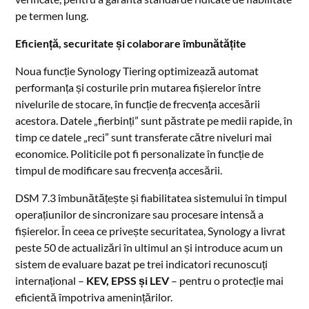
pe termen lung.
Eficiență, securitate și colaborare îmbunătățite
Noua funcție Synology Tiering optimizează automat
performanța și costurile prin mutarea fișierelor între
nivelurile de stocare, în funcție de frecvența accesării
acestora. Datele „fierbinți” sunt păstrate pe medii rapide, în
timp ce datele „reci” sunt transferate către niveluri mai
economice. Politicile pot fi personalizate în funcție de
timpul de modificare sau frecvența accesării.
DSM 7.3 îmbunătățește și fiabilitatea sistemului în timpul
operațiunilor de sincronizare sau procesare intensă a
fișierelor. În ceea ce privește securitatea, Synology a livrat
peste 50 de actualizări în ultimul an și introduce acum un
sistem de evaluare bazat pe trei indicatori recunoscuți
internațional –
KEV, EPSS și LEV
– pentru o protecție mai
eficientă împotriva amenințărilor.