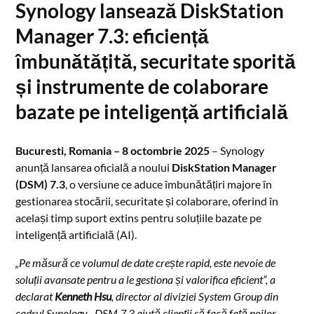
Synology lansează DiskStation
Manager 7.3: eficiență
îmbunătățită, securitate sporită
și instrumente de colaborare
bazate pe inteligență artificială
Bucuresti, Romania – 8 octombrie 2025
– Synology
anunță lansarea oficială a noului
DiskStation Manager
(DSM) 7.3
, o versiune ce aduce îmbunătățiri majore în
gestionarea stocării, securitate și colaborare, oferind în
același timp suport extins pentru soluțiile bazate pe
inteligență artificială (AI).
„Pe măsură ce volumul de date crește rapid, este nevoie de
soluții avansate pentru a le gestiona și valorifica eficient”, a
declarat
Kenneth Hsu
, director al diviziei System Group din
cadrul Synology. „DSM 7.3 ajută clienții să facă față noilor