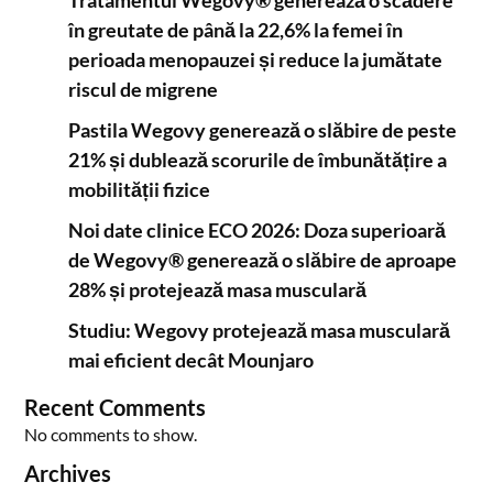
Tratamentul Wegovy® generează o scădere
în greutate de până la 22,6% la femei în
perioada menopauzei și reduce la jumătate
riscul de migrene
Pastila Wegovy generează o slăbire de peste
21% și dublează scorurile de îmbunătățire a
mobilității fizice
Noi date clinice ECO 2026: Doza superioară
de Wegovy® generează o slăbire de aproape
28% și protejează masa musculară
Studiu: Wegovy protejează masa musculară
mai eficient decât Mounjaro
Recent Comments
No comments to show.
Archives