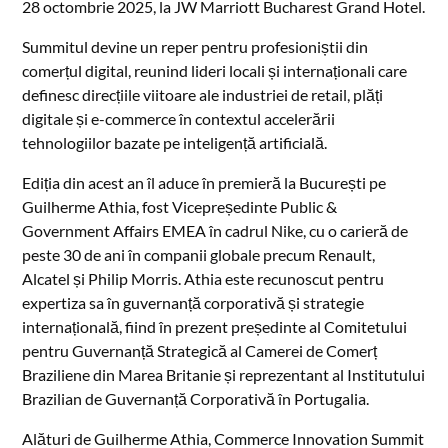
28 octombrie 2025, la JW Marriott Bucharest Grand Hotel.
Summitul devine un reper pentru profesioniștii din
comerțul digital, reunind lideri locali și internaționali care
definesc direcțiile viitoare ale industriei de retail, plăți
digitale și e-commerce în contextul accelerării
tehnologiilor bazate pe inteligență artificială.
Ediția din acest an îl aduce în premieră la București pe
Guilherme Athia, fost Vicepreședinte Public &
Government Affairs EMEA în cadrul Nike, cu o carieră de
peste 30 de ani în companii globale precum Renault,
Alcatel și Philip Morris. Athia este recunoscut pentru
expertiza sa în guvernanță corporativă și strategie
internațională, fiind în prezent președinte al Comitetului
pentru Guvernanță Strategică al Camerei de Comerț
Braziliene din Marea Britanie și reprezentant al Institutului
Brazilian de Guvernanță Corporativă în Portugalia.
Alături de Guilherme Athia, Commerce Innovation Summit