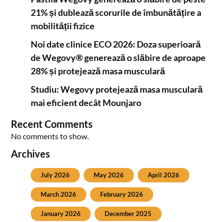
21% și dublează scorurile de îmbunătățire a
mobilității fizice
Noi date clinice ECO 2026: Doza superioară
de Wegovy® generează o slăbire de aproape
28% și protejează masa musculară
Studiu: Wegovy protejează masa musculară
mai eficient decât Mounjaro
Recent Comments
No comments to show.
Archives
July 2026
May 2026
April 2026
March 2026
February 2026
January 2026
December 2025