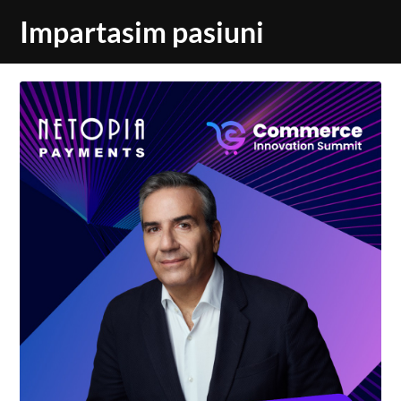
Skip
Impartasim pasiuni
to
content