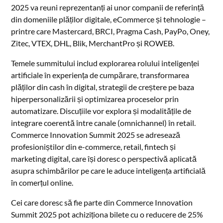
2025 va reuni reprezentanți ai unor companii de referință
din domeniile plăților digitale, eCommerce și tehnologie –
printre care Mastercard, BRCI, Pragma Cash, PayPo, Oney,
Zitec, VTEX, DHL, Blik, MerchantPro și ROWEB.
Temele summitului includ explorarea rolului inteligenței
artificiale în experiența de cumpărare, transformarea
plăților din cash în digital, strategii de creștere pe baza
hiperpersonalizării și optimizarea proceselor prin
automatizare. Discuțiile vor explora și modalitățile de
integrare coerentă între canale (omnichannel) în retail.
Commerce Innovation Summit 2025 se adresează
profesioniștilor din e-commerce, retail, fintech și
marketing digital, care își doresc o perspectivă aplicată
asupra schimbărilor pe care le aduce inteligența artificială
în comerțul online.
Cei care doresc să fie parte din Commerce Innovation
Summit 2025 pot achiziționa bilete cu o reducere de 25%