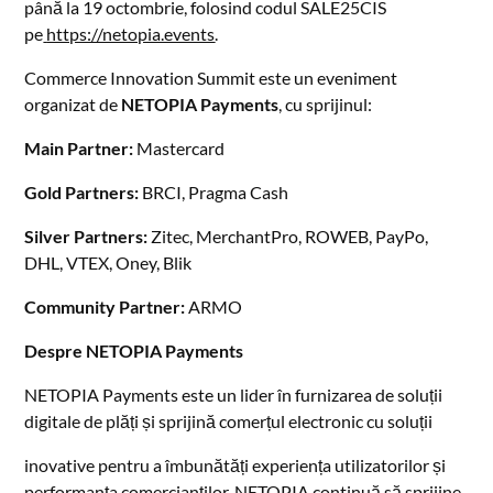
până la 19 octombrie, folosind codul SALE25CIS
pe
https://netopia.events
.
Commerce Innovation Summit este un eveniment
organizat de
NETOPIA Payments
, cu sprijinul:
Main Partner:
Mastercard
Gold Partners:
BRCI, Pragma Cash
Silver Partners:
Zitec, MerchantPro, ROWEB, PayPo,
DHL, VTEX, Oney, Blik
Community Partner:
ARMO
Despre NETOPIA Payments
NETOPIA Payments este un lider în furnizarea de soluții
digitale de plăți și sprijină comerțul electronic cu soluții
inovative pentru a îmbunătăți experiența utilizatorilor și
performanța comercianților. NETOPIA continuă să sprijine