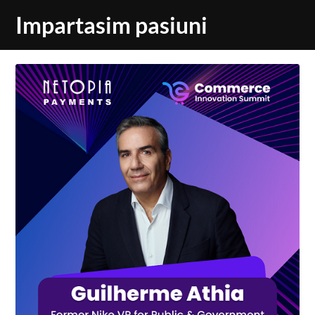
Skip
Impartasim pasiuni
to
content