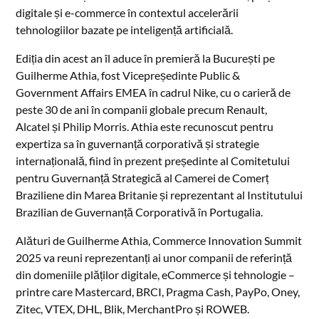
digitale și e-commerce în contextul accelerării
tehnologiilor bazate pe inteligență artificială.
Ediția din acest an îl aduce în premieră la București pe
Guilherme Athia, fost Vicepreședinte Public &
Government Affairs EMEA în cadrul Nike, cu o carieră de
peste 30 de ani în companii globale precum Renault,
Alcatel și Philip Morris. Athia este recunoscut pentru
expertiza sa în guvernanță corporativă și strategie
internațională, fiind în prezent președinte al Comitetului
pentru Guvernanță Strategică al Camerei de Comerț
Braziliene din Marea Britanie și reprezentant al Institutului
Brazilian de Guvernanță Corporativă în Portugalia.
Alături de Guilherme Athia, Commerce Innovation Summit
2025 va reuni reprezentanți ai unor companii de referință
din domeniile plăților digitale, eCommerce și tehnologie –
printre care Mastercard, BRCI, Pragma Cash, PayPo, Oney,
Zitec, VTEX, DHL, Blik, MerchantPro și ROWEB.