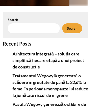
Search
Search
Recent Posts
Arhitectura integrată – soluția care
simplifică fiecare etapă a unui proiect
de construcție
Tratamentul Wegovy® generează o
scădere în greutate de până la 22,6% la
femei în perioada menopauzei și reduce
la jumătate riscul de migrene
Pastila Wegovy generează o slăbire de