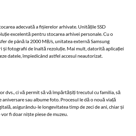
tocarea adecvată a fișierelor arhivate. Unitățile SSD
soluție excelentă pentru stocarea arhivei personale. Cu o
ansfer de până la 2000 MB/s, unitatea externă Samsung
i fotografii de înaltă rezoluție. Mai mult, datorită aplicației
teze datele, împiedicând astfel accesul neautorizat.
r dvs., ci vă permit să vă împărtășiți trecutul cu familia, să
ilme aniversare sau albume foto. Procesul le dă o nouă viață
tală, asigurându-le longevitatea timp de zeci de ani, chiar și
vor fi doar niște piese de muzeu.