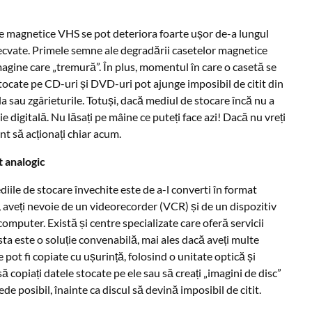
ele magnetice VHS se pot deteriora foarte ușor de-a lungul
decvate. Primele semne ale degradării casetelor magnetice
magine care „tremură”. În plus, momentul în care o casetă se
tocate pe CD-uri și DVD-uri pot ajunge imposibil de citit din
a sau zgârieturile. Totuși, dacă mediul de stocare încă nu a
pie digitală. Nu lăsați pe mâine ce puteți face azi! Dacă nu vreți
nt să acționați chiar acum.
t analogic
ile de stocare învechite este de a-l converti în format
, aveți nevoie de un videorecorder (VCR) și de un dispozitiv
mputer. Există și centre specializate care oferă servicii
sta este o soluție convenabilă, mai ales dacă aveți multe
e pot fi copiate cu ușurință, folosind o unitate optică și
 copiați datele stocate pe ele sau să creați „imagini de disc”
ede posibil, înainte ca discul să devină imposibil de citit.