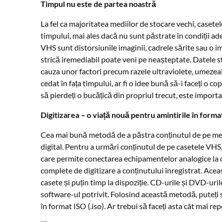
Timpul nu este de partea noastră
La fel ca majoritatea mediilor de stocare vechi, caset
timpului, mai ales dacă nu sunt păstrate în condiții a
VHS sunt distorsiunile imaginii, cadrele sărite sau o i
strică iremediabil poate veni pe neașteptate. Datele s
cauza unor factori precum razele ultraviolete, umezeal
cedat în fața timpului, ar fi o idee bună să-i faceți o co
să pierdeți o bucățică din propriul trecut, este importa
Digitizarea – o viață nouă pentru amintirile în forma
Cea mai bună metodă de a păstra conținutul de pe medi
digital. Pentru a urmări conținutul de pe casetele VHS
care permite conectarea echipamentelor analogice la co
complete de digitizare a conținutului înregistrat. Acea
casete și puțin timp la dispoziție. CD-urile și DVD-uril
software-ul potrivit. Folosind această metodă, puteți să
în format ISO (.iso). Ar trebui să faceți asta cât mai rep