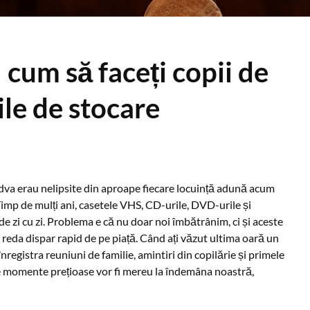
 cum să faceți copii de
le de stocare
ndva erau nelipsite din aproape fiecare locuință adună acum
Timp de mulți ani, casetele VHS, CD-urile, DVD-urile și
de zi cu zi. Problema e că nu doar noi îmbătrânim, ci și aceste
e reda dispar rapid de pe piață. Când ați văzut ultima oară un
nregistra reuniuni de familie, amintiri din copilărie și primele
 momente prețioase vor fi mereu la îndemâna noastră,