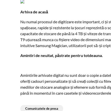
Arhiva de acasă
Nu numai procesul de digitizare este important, ci și s
spațioase, rapide și rezistente la șocuri reprezintă o 
capacitate de stocare de până la 4 TB și viteze de tr
T9 ușurează munca cu fișiere video de dimensiuni mari ș
intuitive Samsung Magician, utilizatorii pot să-și crip
Amintiri de neuitat, păstrate pentru totdeauna.
Amintirile arhivate digital nu sunt doar o copie a datelo
oferiți cadouri personalizate și să creați colecții cu f
mediilor de stocare analogice și efemere sub formă digi
până în momentul în care casetele și videorecorderele 
Comunicatele de presa