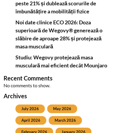
peste 21% și dublează scorurile de
îmbunătățire a mobilității fizice
Noi date clinice ECO 2026: Doza
superioară de Wegovy® generează o
slăbire de aproape 28% și protejează
masa musculară
Studiu: Wegovy protejează masa
musculară mai eficient decât Mounjaro
Recent Comments
No comments to show.
Archives
July 2026
May 2026
April 2026
March 2026
February 2026
January 2026