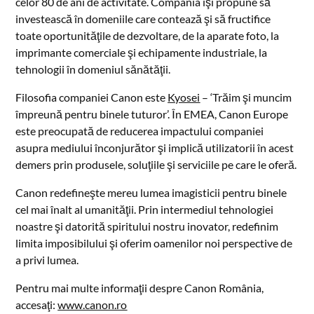
celor 80 de ani de activitate. Compania îşi propune să
investească în domeniile care contează şi să fructifice
toate oportunităţile de dezvoltare, de la aparate foto, la
imprimante comerciale şi echipamente industriale, la
tehnologii în domeniul sănătăţii.
Filosofia companiei Canon este
Kyosei
– ‘Trăim şi muncim
împreună pentru binele tuturor’. În EMEA, Canon Europe
este preocupată de reducerea impactului companiei
asupra mediului înconjurător şi implică utilizatorii în acest
demers prin produsele, soluţiile şi serviciile pe care le oferă.
Canon redefineşte mereu lumea imagisticii pentru binele
cel mai înalt al umanităţii. Prin intermediul tehnologiei
noastre şi datorită spiritului nostru inovator, redefinim
limita imposibilului şi oferim oamenilor noi perspective de
a privi lumea.
Pentru mai multe informaţii despre Canon România,
accesaţi:
www.canon.ro