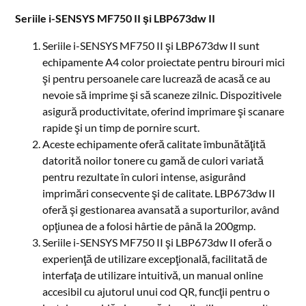
Seriile i-SENSYS MF750 II şi LBP673dw II
Seriile i-SENSYS MF750 II şi LBP673dw II sunt
echipamente A4 color proiectate pentru birouri mici
şi pentru persoanele care lucrează de acasă ce au
nevoie să imprime şi să scaneze zilnic. Dispozitivele
asigură productivitate, oferind imprimare şi scanare
rapide şi un timp de pornire scurt.
Aceste echipamente oferă calitate îmbunătăţită
datorită noilor tonere cu gamă de culori variată
pentru rezultate în culori intense, asigurând
imprimări consecvente şi de calitate. LBP673dw II
oferă şi gestionarea avansată a suporturilor, având
opţiunea de a folosi hârtie de până la 200gmp.
Seriile i-SENSYS MF750 II şi LBP673dw II oferă o
experienţă de utilizare excepţională, facilitată de
interfaţa de utilizare intuitivă, un manual online
accesibil cu ajutorul unui cod QR, funcţii pentru o