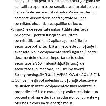
cod QR, funcţii pentru o instalare rapidă şi o gamă de
aplicaţii care permite personalizarea fluxului de lucru
în funcţie de nevoile utilizatorilor. Având un design
compact, dispozitivele pot fi aşezate oriunde,
permiţând eficientizarea spaţiilor de lucru.
Funcţiile de securitate îmbunătăţite oferite de
navigatorul pentru funcţii de securitate
permitutilizatorilor să aplice uşor setările de
securitate potrivite, fără a fi nevoie de cunoştinţe IT
avansate. Noile echipamente oferă siguranţă pentru
documentele şi datele importante, folosind
securitate la 360° îmbunătăţită şi funcţii de
securitate suplimentare, inclusiv Password
Strengthening, SMB 3.1.1, WPA3, OAuth 2.0 şi SIEM.
Companiile îşi pot îndeplini cu uşurinţă obiectivele
de sustenabilitate, echipamentele fiind realizate în
proporţie de 5% din materiale plastice reciclate – un
procent mai mare decât al produselor concurente – şi
oferind un consum de energie redus.