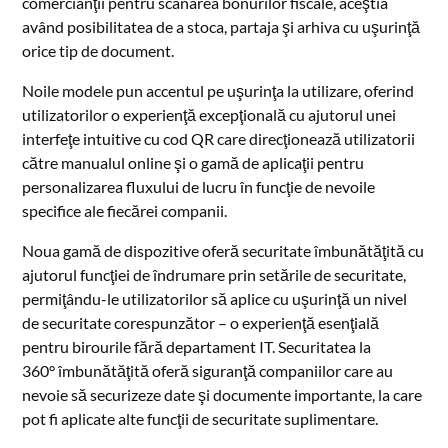
comercianţii pentru scanarea bonurilor fiscale, aceştia
având posibilitatea de a stoca, partaja şi arhiva cu uşurinţă
orice tip de document.
Noile modele pun accentul pe uşurinţa la utilizare, oferind
utilizatorilor o experienţă excepţională cu ajutorul unei
interfeţe intuitive cu cod QR care direcţionează utilizatorii
către manualul online şi o gamă de aplicaţii pentru
personalizarea fluxului de lucru în funcţie de nevoile
specifice ale fiecărei companii.
Noua gamă de dispozitive oferă securitate îmbunătăţită cu
ajutorul funcţiei de îndrumare prin setările de securitate,
permiţându-le utilizatorilor să aplice cu uşurinţă un nivel
de securitate corespunzător – o experienţă esenţială
pentru birourile fără departament IT. Securitatea la
360° îmbunătăţită oferă siguranţă companiilor care au
nevoie să securizeze date şi documente importante, la care
pot fi aplicate alte funcţii de securitate suplimentare.