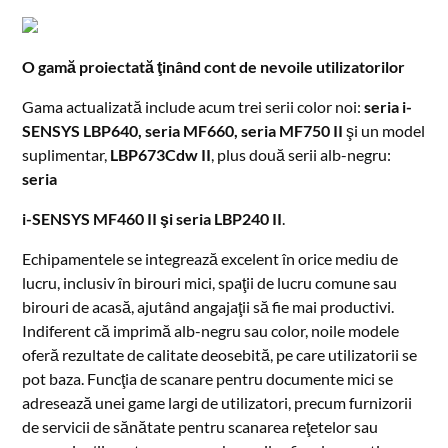
O gamă proiectată ţinând cont de nevoile utilizatorilor
Gama actualizată include acum trei serii color noi:
seria i-
SENSYS LBP640, seria MF660, seria MF750 II
şi un model
suplimentar,
LBP673Cdw II
, plus două serii alb-negru:
seria
i-SENSYS MF460 II şi seria LBP240 II
.
Echipamentele se integrează excelent în orice mediu de
lucru, inclusiv în birouri mici, spaţii de lucru comune sau
birouri de acasă, ajutând angajaţii să fie mai productivi.
Indiferent că imprimă alb-negru sau color, noile modele
oferă rezultate de calitate deosebită, pe care utilizatorii se
pot baza. Funcţia de scanare pentru documente mici se
adresează unei game largi de utilizatori, precum furnizorii
de servicii de sănătate pentru scanarea reţetelor sau