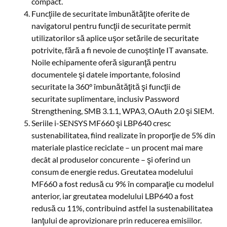
compact.
Funcţiile de securitate îmbunătăţite oferite de
navigatorul pentru funcţii de securitate permit
utilizatorilor să aplice uşor setările de securitate
potrivite, fără a fi nevoie de cunoştinţe IT avansate.
Noile echipamente oferă siguranţă pentru
documentele şi datele importante, folosind
securitate la 360° îmbunătăţită şi funcţii de
securitate suplimentare, inclusiv Password
Strengthening, SMB 3.1.1, WPA3, OAuth 2.0 şi SIEM.
Seriile i-SENSYS MF660 şi LBP640 cresc
sustenabilitatea, fiind realizate în proporţie de 5% din
materiale plastice reciclate – un procent mai mare
decât al produselor concurente – şi oferind un
consum de energie redus. Greutatea modelului
MF660 a fost redusă cu 9% în comparaţie cu modelul
anterior, iar greutatea modelului LBP640 a fost
redusă cu 11%, contribuind astfel la sustenabilitatea
lanţului de aprovizionare prin reducerea emisiilor.