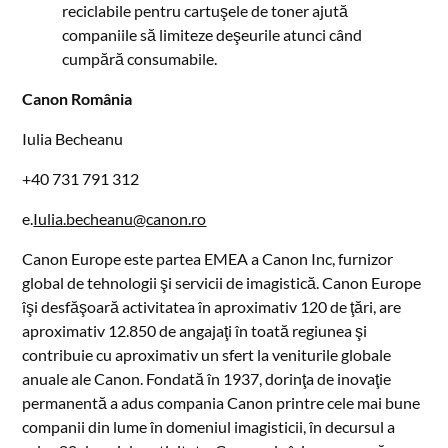
reciclabile pentru cartuşele de toner ajută
companiile să limiteze deşeurile atunci când
cumpără consumabile.
Canon România
Iulia Becheanu
+40 731 791 312
e.
Iulia.becheanu@canon.ro
Canon Europe este partea EMEA a Canon Inc, furnizor
global de tehnologii şi servicii de imagistică. Canon Europe
îşi desfăşoară activitatea în aproximativ 120 de ţări, are
aproximativ 12.850 de angajaţi în toată regiunea şi
contribuie cu aproximativ un sfert la veniturile globale
anuale ale Canon. Fondată în 1937, dorinţa de inovaţie
permanentă a adus compania Canon printre cele mai bune
companii din lume în domeniul imagisticii, în decursul a