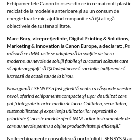
Echipamentele Canon folosesc din ce în ce mai mult plastic
reciclat de la modelele anterioare şi au un consum de
energie foarte mic, ajutând companiile să îşi atingă
obiectivele de sustenabilitate.
Marc Bory, vicepreşedinte, Digital Printing & Solutions,
Marketing & Innovation la Canon Europe, a declarat:
„Pe
măsură ce IMM-urile se adaptează la spaţiile de lucru
moderne, au nevoie de soluţii fiabile şi cu costuri scăzute care
să ajute angajaţii să îşi îndeplinească sarcinile, indiferent că
lucrează de acasă sau de la birou.
Noua gamă i-SENSYS a fost gândită pentru a răspunde acestor
nevoi, oferind echipamente compacte şi uşor de utilizat care
pot fi integrate în orice mediu de lucru. Calitatea, securitatea,
sustenabilitatea şi experienţa utilizatorilor reprezintă o
prioritate şi aceste modele oferă IMM-urilor instrumentele de
care au nevoie pentru a obţine productivitate şi eficienţă.“
Noile echipamente consolidează portofoliul i-SENSYS şi au