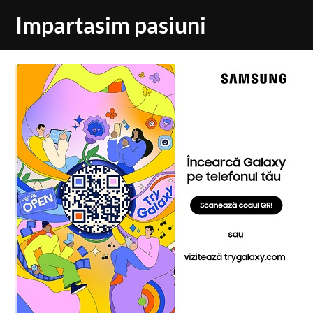
Skip
Impartasim pasiuni
to
content