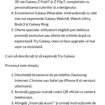
3D ale Galaxy Z Fold7 și Z Flip7, completate cu
personalizarea culorilor și a designului.
Ecosistemul Galaxy Wearable: Interacționați cu cele
mai noi experiențe Galaxy Watch8, Watch Ultra,
Buds3 și Galaxy Ring.
Oferte speciale: utilizatorii eligibili pot debloca
promoții exclusive sau oferte de schimb după ce
explorează Try Galaxy, ceea ce face upgrade-ul mai
ușor ca niciodată.
Cum să descărcați și să explorați Try Galaxy
Procesul este simplu:
Deschideți browserul de pe telefon (Samsung
Internet, Chrome sau Safari pe iPhone 8 și versiuni
ulterioare).
Accesați
com
sau scanați codul QR oficial cu camera
telefonului.
Atingeți „Încercați acum!” și urmați instrucțiunile de