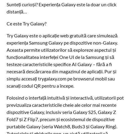
Sunteți curioși? Experiența Galaxy este la doar un click
distanță…
Ce este Try Galaxy?
Try Galaxy este o aplicație web gratuită care simulează
experiența Samsung Galaxy pe dispozitive non-Galaxy.
Aceasta permite utilizatorilor să exploreze aspectul și
funcționalitatea interfeței One UI de la Samsung și să
testeze caracteristicile specifice AI Galaxy – fără a fi
necesară descărcarea din magazinul de aplicații. Pur și
simplu accesați trygalaxy.com pe browserul mobil sau
scanați codul QR pentru a începe.
Folosind o interfață intuitivă și interactivă, utilizatorii pot
previzualiza caracteristicile cheie ale celor mai recente
dispozitive Galaxy, inclusiv seria Galaxy S25, Galaxy Z
Fold7 și Z Flip7, precum și ecosistemul de dispozitive
purtabile Galaxy (seria Watch8, Buds3 și Galaxy Ring).
Tutorialele și ghidurile pop-up ajută utilizatorii să