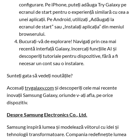
configurare. Pe iPhone, puteți adăuga Try Galaxy pe
ecranul de start pentru o experiență similară cu cea a
unei aplicații. Pe Android, utilizați „Adăugați la
ecranul de start” sau „Instalați aplicația” din meniul
browserului.
Bucurați-vă de explorare! Navigați prin cea mai
recentă interfață Galaxy, încercați funcțiile AI și
descoperiți tutoriale pentru dispozitive, fără a fi
necesar un cont sau o instalare.
Sunteți gata să vedeți noutățile?
Accesați
trygalaxy.com
și descoperiți cele mai recente
inovații Samsung Galaxy, oriunde v-ați afla, pe orice
dispozitiv.
Despre Samsung Electronics Co., Ltd.
Samsung inspiră lumea și modelează viitorul cu idei și
tehnologii transformatoare. Compania redefinește lumea