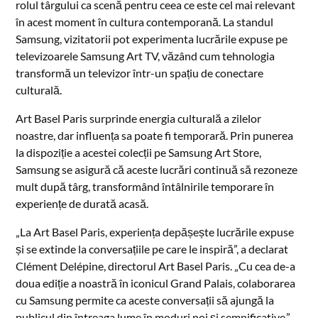
rolul târgului ca scenă pentru ceea ce este cel mai relevant
în acest moment în cultura contemporană. La standul
Samsung, vizitatorii pot experimenta lucrările expuse pe
televizoarele Samsung Art TV, văzând cum tehnologia
transformă un televizor într-un spațiu de conectare
culturală.
Art Basel Paris surprinde energia culturală a zilelor
noastre, dar influența sa poate fi temporară. Prin punerea
la dispoziție a acestei colecții pe Samsung Art Store,
Samsung se asigură că aceste lucrări continuă să rezoneze
mult după târg, transformând întâlnirile temporare în
experiențe de durată acasă.
„La Art Basel Paris, experiența depășește lucrările expuse
și se extinde la conversațiile pe care le inspiră”, a declarat
Clément Delépine, directorul Art Basel Paris. „Cu cea de-a
doua ediție a noastră în iconicul Grand Palais, colaborarea
cu Samsung permite ca aceste conversații să ajungă la
publicul din întreaga lume în moduri noi și semnificative.”