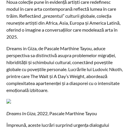
Noua colecție pune în evidență artiști care redefinesc
modul în care arta contemporană reflectă lumea în care
trăim. Reflectând „prezentul” culturii globale, colecția
reunește artiști din Africa, Asia, Europa și America Latină,
oferind o imagine a conversațiilor care modelează arta în
2025.
Dreams in Giza, de Pascale Marthine Tayou, aduce
perspectiva sa distinctivă asupra problemelor migrației,
hibridității și schimbului cultural, conectând poveștile
globale cu poveștile personale. Lucrările lui Ludovic Nkoth,
printre care The Wait și A Day’s Weight, abordează
complexitatea apartenenței și a diasporei cu o intensitate
emoțională izbitoare.
Dreams In Giza,
2022, Pascale Marthine Tayou
Împreună, aceste lucrări surprind urgența dialogului