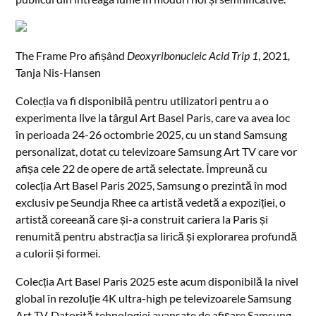
The Frame Pro afișând
Deoxyribonucleic Acid Trip 1
, 2021
,
Tanja Nis-Hansen
Colecția va fi disponibilă pentru utilizatori pentru a o
experimenta live la târgul Art Basel Paris, care va avea loc
în perioada 24-26 octombrie 2025, cu un stand Samsung
personalizat, dotat cu televizoare Samsung Art TV care vor
afișa cele 22 de opere de artă selectate. Împreună cu
colecția Art Basel Paris 2025, Samsung o prezintă în mod
exclusiv pe Seundja Rhee ca artistă vedetă a expoziției, o
artistă coreeană care și-a construit cariera la Paris și
renumită pentru abstracția sa lirică și explorarea profundă
a culorii și formei.
Colecția Art Basel Paris 2025 este acum disponibilă la nivel
global în rezoluție 4K ultra-high pe televizoarele Samsung
Art TV. Datorită tehnologiei avansate de afișare Samsung,