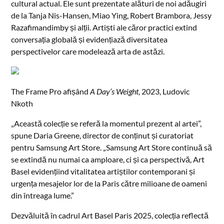
cultural actual. Ele sunt prezentate alături de noi adăugiri
de la Tanja Nis-Hansen, Miao Ying, Robert Brambora, Jessy
Razafimandimby și alții. Artiști ale căror practici extind
conversația globală și evidențiază diversitatea
perspectivelor care modelează arta de astăzi.
The Frame Pro afișând
A Day’s Weight
, 2023, Ludovic
Nkoth
„Această colecție se referă la momentul prezent al artei”,
spune Daria Greene, director de conținut și curatoriat
pentru Samsung Art Store. „Samsung Art Store continuă să
se extindă nu numai ca amploare, ci și ca perspectivă, Art
Basel evidențiind vitalitatea artiștilor contemporani și
urgența mesajelor lor de la Paris către milioane de oameni
din întreaga lume.”
Dezvăluită în cadrul Art Basel Paris 2025, colecția reflectă