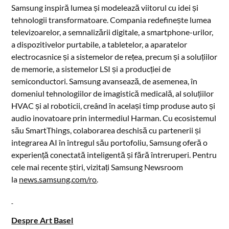
Samsung inspiră lumea și modelează viitorul cu idei și
tehnologii transformatoare. Compania redefinește lumea
televizoarelor, a semnalizării digitale, a smartphone-urilor,
a dispozitivelor purtabile, a tabletelor, a aparatelor
electrocasnice și a sistemelor de rețea, precum și a soluțiilor
de memorie, a sistemelor LSI și a producției de
semiconductori. Samsung avansează, de asemenea, în
domeniul tehnologiilor de imagistică medicală, al soluțiilor
HVAC și al roboticii, creând în același timp produse auto și
audio inovatoare prin intermediul Harman. Cu ecosistemul
său SmartThings, colaborarea deschisă cu partenerii și
integrarea AI în întregul său portofoliu, Samsung oferă o
experiență conectată inteligentă și fără întreruperi. Pentru
cele mai recente știri, vizitați Samsung Newsroom
la
news.samsung.com/ro
.
Despre Art Basel