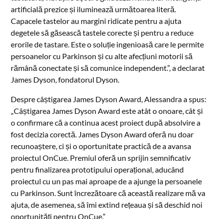
artificială prezice și iluminează următoarea literă.
Capacele tastelor au margini ridicate pentru a ajuta
degetele să găsească tastele corecte și pentru a reduce
erorile de tastare. Este o soluție ingenioasă care le permite
persoanelor cu Parkinson și cu alte afecțiuni motorii să
rămână conectate și să comunice independent.”, a declarat
James Dyson, fondatorul Dyson.
Despre câștigarea James Dyson Award, Alessandra a spus:
„Câștigarea James Dyson Award este atât o onoare, cât și
o confirmare că a continua acest proiect după absolvire a
fost decizia corectă. James Dyson Award oferă nu doar
recunoaștere, ci și o oportunitate practică de a avansa
proiectul OnCue. Premiul oferă un sprijin semnificativ
pentru finalizarea prototipului operațional, aducând
proiectul cu un pas mai aproape de a ajunge la persoanele
cu Parkinson. Sunt încrezătoare că această realizare mă va
ajuta, de asemenea, să îmi extind rețeaua și să deschid noi
oportunități pentru OnCue.”