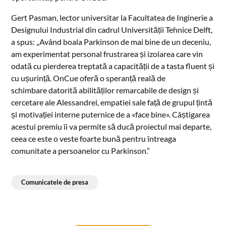
Gert Pasman, lector universitar la Facultatea de Inginerie a
Designului Industrial din cadrul Universității Tehnice Delft,
a spus: „Având boala Parkinson de mai bine de un deceniu,
am experimentat personal frustrarea și izolarea care vin
odată cu pierderea treptată a capacității de a tasta fluent și
cu ușurință. OnCue oferă o speranță reală de
schimbare datorită abilităților remarcabile de design și
cercetare ale Alessandrei, empatiei sale față de grupul țintă
și motivației interne puternice de a «face bine». Câștigarea
acestui premiu îi va permite să ducă proiectul mai departe,
ceea ce este o veste foarte bună pentru întreaga
comunitate a persoanelor cu Parkinson.”
Comunicatele de presa