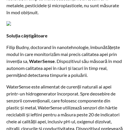
metalele, pesticidele și microplasticele, nu sunt măsurate
în mod obișnuit.
Soluția câștigătoare
Filip Budny, doctorand în nanotehnologie, îmbunătățește
modul în care monitorizăm mai precis calitatea apei prin
invenția sa,
WaterSense
. Dispozitivul său măsoară în mod
autonom calitatea apei în râuri și lacuri în timp real,
permițând detectarea timpurie a poluării.
WaterSense este alimentat de curenții naturali ai apei
printr-un hidrogenerator încorporat. Spre deosebire de
senzorii convenționali, care folosesc componente din
plastic și metal, WaterSense utilizează senzori din hârtie
reciclabili și ieftini pentru a măsura peste 20 de indicatori
cheie ai calității apei, inclusiv pH-ul, oxigenul dizolvat,
nitrații, clorurile și conductivitatea. Dispozitivul prelevează