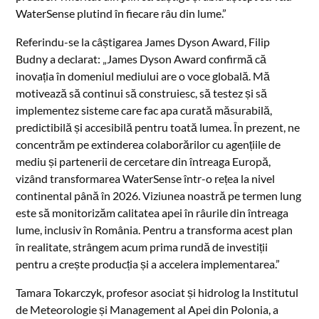
WaterSense plutind în fiecare râu din lume.”
Referindu-se la câștigarea James Dyson Award, Filip
Budny a declarat: „James Dyson Award confirmă că
inovația în domeniul mediului are o voce globală. Mă
motivează să continui să construiesc, să testez și să
implementez sisteme care fac apa curată măsurabilă,
predictibilă și accesibilă pentru toată lumea. În prezent, ne
concentrăm pe extinderea colaborărilor cu agențiile de
mediu și partenerii de cercetare din întreaga Europă,
vizând transformarea WaterSense într-o rețea la nivel
continental până în 2026. Viziunea noastră pe termen lung
este să monitorizăm calitatea apei în râurile din întreaga
lume, inclusiv în România. Pentru a transforma acest plan
în realitate, strângem acum prima rundă de investiții
pentru a crește producția și a accelera implementarea.”
Tamara Tokarczyk, profesor asociat și hidrolog la Institutul
de Meteorologie și Management al Apei din Polonia, a