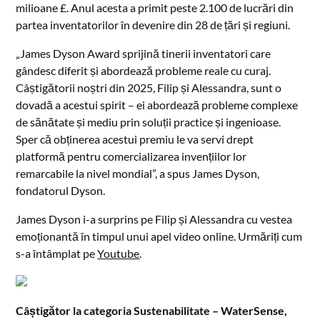
milioane £. Anul acesta a primit peste 2.100 de lucrări din
partea inventatorilor în devenire din 28 de țări și regiuni.
„James Dyson Award sprijină tinerii inventatori care
gândesc diferit și abordează probleme reale cu curaj.
Câștigătorii noștri din 2025, Filip și Alessandra, sunt o
dovadă a acestui spirit – ei abordează probleme complexe
de sănătate și mediu prin soluții practice și ingenioase.
Sper că obținerea acestui premiu le va servi drept
platformă pentru comercializarea invențiilor lor
remarcabile la nivel mondial”, a spus James Dyson,
fondatorul Dyson.
James Dyson i-a surprins pe Filip și Alessandra cu vestea
emoționantă în timpul unui apel video online. Urmăriți cum
s-a întâmplat pe
Youtube
.
Câștigător la categoria Sustenabilitate – WaterSense,