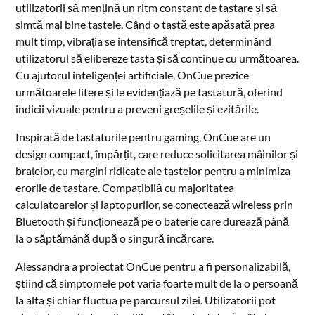
utilizatorii să mențină un ritm constant de tastare și să
simtă mai bine tastele. Când o tastă este apăsată prea
mult timp, vibrația se intensifică treptat, determinând
utilizatorul să elibereze tasta și să continue cu următoarea.
Cu ajutorul inteligenței artificiale, OnCue prezice
următoarele litere și le evidențiază pe tastatură, oferind
indicii vizuale pentru a preveni greșelile și ezitările.
Inspirată de tastaturile pentru gaming, OnCue are un
design compact, împărțit, care reduce solicitarea mâinilor și
brațelor, cu margini ridicate ale tastelor pentru a minimiza
erorile de tastare. Compatibilă cu majoritatea
calculatoarelor și laptopurilor, se conectează wireless prin
Bluetooth și funcționează pe o baterie care durează până
la o săptămână după o singură încărcare.
Alessandra a proiectat OnCue pentru a fi personalizabilă,
știind că simptomele pot varia foarte mult de la o persoană
la alta și chiar fluctua pe parcursul zilei. Utilizatorii pot