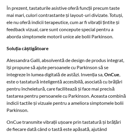
În prezent, tastaturile asistive oferă funcții precum taste
mai mari, culori contrastante și layout-uri divizate. Totuși,
ele nu oferă indicii terapeutice, cum ar fi vibrații țintite și
feedback vizual, care sunt concepute special pentru a
aborda simptomele motorii unice ale bolii Parkinson.
Soluția câștigătoare
Alessandra Galli, absolventă de design de produs integrat,
își propune să ajute persoanele cu Parkinson să se
integreze în lumea digitală de astăzi. Invenția sa,
OnCue
,
este o tastatură inteligentă accesibilă, asociată cu brățări
pentru încheietură, care facilitează și face mai precisă
tastarea pentru persoanele cu Parkinson. Aceasta combină
indicii tactile și vizuale pentru a ameliora simptomele bolii
Parkinson.
OnCue transmite vibrații ușoare prin tastatură și brățări
de fiecare dată când o tastă este apăsată, ajutând