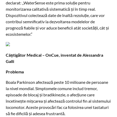
declarat: „WaterSense este prima soluție pentru
monitorizarea calitativă sistematică și în timp real.
Dispozitivul colectează date de înaltă rezoluție, care vor
contribui semnificativ la dezvoltarea modelelor de
prognoză fiabile și vor aduce beneficii atât societății, cât și
ecosistemelor.”
Câștigător Medical – OnCue, inventat de Alessandra
Galli
Problema
Boala Parkinson afectează peste 10 milioane de persoane
la nivel mondial. Simptomele comune includ tremor,
episoade de blocaj și bradikinezie, o afecțiune care
încetinește mișcarea și afectează controlul fin al sistemului
locomotor. Aceste provocări fac ca folosirea unei tastaturi
să fie dificilă și adesea frustrantă.