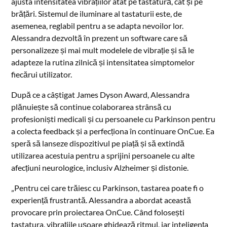
ajusta intensitatea vibrațiilor atât pe tastatură, cât și pe
brățări. Sistemul de iluminare al tastaturii este, de
asemenea, reglabil pentru a se adapta nevoilor lor.
Alessandra dezvoltă în prezent un software care să
personalizeze și mai mult modelele de vibrație și să le
adapteze la rutina zilnică și intensitatea simptomelor
fiecărui utilizator.
După ce a câștigat James Dyson Award, Alessandra
plănuiește să continue colaborarea strânsă cu
profesioniști medicali și cu persoanele cu Parkinson pentru
a colecta feedback și a perfecționa în continuare OnCue. Ea
speră să lanseze dispozitivul pe piață și să extindă
utilizarea acestuia pentru a sprijini persoanele cu alte
afecțiuni neurologice, inclusiv Alzheimer și distonie.
„Pentru cei care trăiesc cu Parkinson, tastarea poate fi o
experiență frustrantă. Alessandra a abordat această
provocare prin proiectarea OnCue. Când folosești
tastatura, vibrațiile ușoare ghidează ritmul, iar inteligența