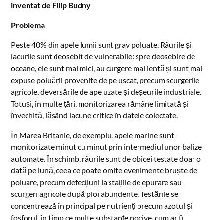
inventat de Filip Budny
Problema
Peste 40% din apele lumii sunt grav poluate. Râurile și
lacurile sunt deosebit de vulnerabile: spre deosebire de
oceane, ele sunt mai mici, au curgere mai lentă și sunt mai
expuse poluării provenite de pe uscat, precum scurgerile
agricole, deversările de ape uzate și deșeurile industriale.
Totuși, în multe țări, monitorizarea rămâne limitată și
învechită, lăsând lacune critice în datele colectate.
În Marea Britanie, de exemplu, apele marine sunt
monitorizate minut cu minut prin intermediul unor balize
automate. În schimb, râurile sunt de obicei testate doar o
dată pe lună, ceea ce poate omite evenimente bruște de
poluare, precum defecțiuni la stațiile de epurare sau
scurgeri agricole după ploi abundente. Testările se
concentrează în principal pe nutrienți precum azotul și
fosforul, în timp ce multe substanțe nocive, cum ar fi