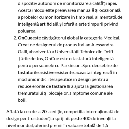
dispozitiv autonom de monitorizare a calității apei.
Acesta înlocuiește prelevarea manuală și ocazională
a probelor cu monitorizare în timp real, alimentată de
inteligență artificială și oferă alerte timpurii privind
poluarea.
OnCue
este câștigătorul global la categoria Medical.
Creat de designerul de produs italian Alessandra
Galli, absolventă a Universității Tehnice din Delft,
Țările de Jos, OnCue este o tastatură inteligentă
pentru persoanele cu Parkinson. Spre deosebire de
tastaturile asistive existente, aceasta integrează în
mod unic indicii terapeutice în design pentru a
reduce erorile de tastare și a ajuta la gestionarea
tremuratului și blocajelor, simptome comune ale
bolii.
Aflată la cea de-a 20-a ediție, competiția internațională de
design pentru studenți a sprijinit peste 400 de invenții la
nivel mondial, oferind premii în valoare totală de 1,5