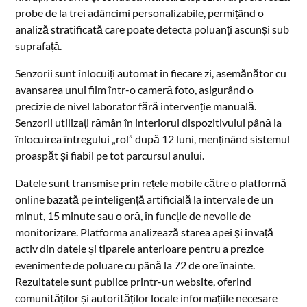
probe de la trei adâncimi personalizabile, permițând o
analiză stratificată care poate detecta poluanți ascunși sub
suprafață.
Senzorii sunt înlocuiți automat în fiecare zi, asemănător cu
avansarea unui film într-o cameră foto, asigurând o
precizie de nivel laborator fără intervenție manuală.
Senzorii utilizați rămân în interiorul dispozitivului până la
înlocuirea întregului „rol” după 12 luni, menținând sistemul
proaspăt și fiabil pe tot parcursul anului.
Datele sunt transmise prin rețele mobile către o platformă
online bazată pe inteligență artificială la intervale de un
minut, 15 minute sau o oră, în funcție de nevoile de
monitorizare. Platforma analizează starea apei și învață
activ din datele și tiparele anterioare pentru a prezice
evenimente de poluare cu până la 72 de ore înainte.
Rezultatele sunt publice printr-un website, oferind
comunităților și autorităților locale informațiile necesare