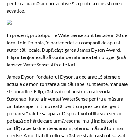
pentru a lua măsuri preventive și a proteja ecosistemele
acvatice.
În prezent, prototipurile WaterSense sunt testate în 20 de
locații din Polonia, în parteneriat cu companii de apă și
autorități locale. După câștigarea James Dyson Award,
Filip intenționează să continue rafinarea tehnologiei și să
lanseze WaterSense și în alte țări.
James Dyson, fondatorul Dyson, a declarat: „Sistemele
actuale de monitorizare a calității apei sunt lente, manuale
și sporadice. Filip, câștigătorul nostru la categoria
Sustenabilitate, a inventat WaterSense pentru a măsura
calitatea apei în timp real și pentru a prezice inteligent
poluarea înainte să apară. Dispozitivul utilizează senzori
pe bază de hârtie care urmăresc mai mulți indicatori ai
calității apei la diferite adâncimi, oferind măsurători mai
precise. A meritat din plin să câștige și abia aștept să văd