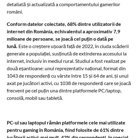
detaliată și actualizată a comportamentului gamerilor
români.
Conform datelor colectate, 68% dintre utilizatorii de
internet din România, echivalentul a aproximativ 7,9
milioane de persoane, se joacă cel puțin o dată pe
lună.
Este o creștere ușoară față de 2022, în ciuda scăderii
generale a populației, susținută de extinderea accesului la
internet, inclusiv în mediul rural. Studiul a fost realizat pe
două eșantioane: unul reprezentativ național, format din
1043 de respondenți cu vârste între 15 și 64 de ani, și unul
axat pe jucători activi, cu 1038 de respondenți care se joacă
frecvent pe cel puțin una dintre platformele PC/laptop,
consolă, mobil sau tabletă.
PC-ul sau laptopul rămân platformele cele mai utilizate
pentru gaming în România, fiind folosite de 61% dintre
jucătorii activi; mai mult, 42% din respondenti, în special