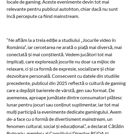
locale de gaming. Aceste evenimente devin tot mai
relevante pentru publicul autohton, chiar dacă nu sunt
încă percepute ca fiind mainstream.
“Ne aflăm la a treia ediție a studiului „Jocurile video în
România”, iar cercetarea ne arată o piață mai diversă, mai
conectată și mai conștientă. Vedem jucători tot mai
implicați, care explorează jocurile nu doar ca mijloc de
relaxare, ci și ca formă de expresie, socializare și chiar
dezvoltare personală. Consecvent cu datele din studiile
precedente, publicul din 2025 reflectă o cultură de gaming
care a depășit barierele de vârstă, gen sau format. De
asemenea, aproape jumătate dintre consumatori plătesc
lunar pentru jocuri sau conținut suplimentar, iar tot mai
mulți participă la evenimente dedicate gamingului. Avem
de-a face cu o formă de divertisment
mainstream
, un
fenomen cultural, social și educațional.”, a declarat Cătălin
Butnariu, membru al Consiliului Director RGDA şi