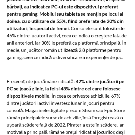
bărbați, au indicat ca PC-ul este dispozitivul preferat
pentru gaming. Mobilul sau tableta se mențin pe locul al
doilea, cu o utilizare de 55%, fiind preferate de 20% din
utilizatori, în special de femei.
Consolele sunt folosite de
46% dintre jucătorii activi, ceea ce indică o creştere față de
anii anteriori, iar 30% le preferă ca platformă principală. În
medie, un jucător român utilizează 2,8 platforme pentru
gaming, ceea ce indică o diversificare a experienței de joc.
Frecvența de joc rămâne ridicată
: 42% dintre jucătorii pe
PC se joacă zilnic, la fel si 48% dintre cei care folosesc
dispozitivele mobile.
În ceea ce privește achizițiile, 67%
dintre jucătorii activi investesc lunar în jocuri pentru
consolă. Magazinele digitale precum Steam sau Epic Store
rămân principalele surse de achiziție, însă înregistrează o
ușoară scădere față de 2022. Pirateria este în scădere, iar
motivația principală rămâne prețul ridicat al jocurilor, deși