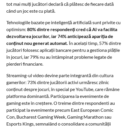
tot mai mulți jucători declară că plătesc de fiecare dată
când un joc este cu plată.
Tehnologiile bazate pe inteligență artificială sunt privite cu
optimism:
80% dintre respondenți cred că AI va facilita
dezvoltarea jocurilor, iar 74% anticipează apariția de
conținut nou generat automat.
În același timp, 57% dintre
jucători folosesc aplicații bancare pentru a gestiona plățile
în jocuri, iar 79% nu au întâmpinat probleme legate de
pierderi financiare.
Streaming-ul video devine parte integrantă din cultura
gamerilor: 73% dintre jucătorii activi urmăresc zilnic
conținut despre jocuri, în special pe YouTube, care rămâne
platforma dominantă. Participarea la evenimente de
gaming este în creștere. O treime dintre respondenti au
participat la evenimente precum East European Comic
Con, Bucharest Gaming Week, Gaming Marathon sau
Esports Kings, semnalând o consolidare a comunității