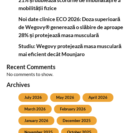
21% și dublează scorurile de îmbunătățire a
mobilității fizice
Noi date clinice ECO 2026: Doza superioară
de Wegovy® generează o slăbire de aproape
28% și protejează masa musculară
Studiu: Wegovy protejează masa musculară
mai eficient decât Mounjaro
Recent Comments
No comments to show.
Archives
July 2026
May 2026
April 2026
March 2026
February 2026
January 2026
December 2025
November 2025
October 2025