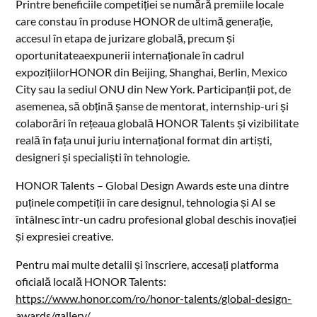
Printre beneficiile competiției se numără premiile locale
care constau în produse HONOR de ultimă generație,
accesul în etapa de jurizare globală, precum și
oportunitateaexpunerii internaționale în cadrul
expozițiilorHONOR din Beijing, Shanghai, Berlin, Mexico
City sau la sediul ONU din New York. Participanții pot, de
asemenea, să obțină șanse de mentorat, internship-uri și
colaborări în rețeaua globală HONOR Talents și vizibilitate
reală în fața unui juriu internațional format din artiști,
designeri și specialiști în tehnologie.
HONOR Talents – Global Design Awards este una dintre
puținele competiții în care designul, tehnologia și AI se
întâlnesc într-un cadru profesional global deschis inovației
și expresiei creative.
Pentru mai multe detalii și înscriere, accesați platforma
oficială locală HONOR Talents:
https://www.honor.com/ro/honor-talents/global-design-
awards/gallery/
.