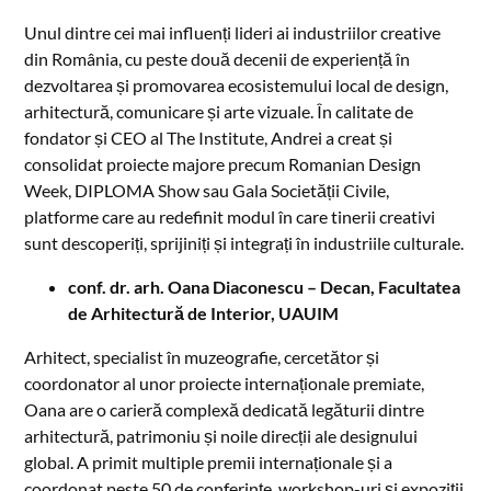
Unul dintre cei mai influenți lideri ai industriilor creative
din România, cu peste două decenii de experiență în
dezvoltarea și promovarea ecosistemului local de design,
arhitectură, comunicare și arte vizuale. În calitate de
fondator și CEO al The Institute, Andrei a creat și
consolidat proiecte majore precum Romanian Design
Week, DIPLOMA Show sau Gala Societății Civile,
platforme care au redefinit modul în care tinerii creativi
sunt descoperiți, sprijiniți și integrați în industriile culturale.
conf. dr. arh. Oana Diaconescu – Decan, Facultatea
de Arhitectură de Interior, UAUIM
Arhitect, specialist în muzeografie, cercetător și
coordonator al unor proiecte internaționale premiate,
Oana are o carieră complexă dedicată legăturii dintre
arhitectură, patrimoniu și noile direcții ale designului
global. A primit multiple premii internaționale și a
coordonat peste 50 de conferințe, workshop-uri și expoziții