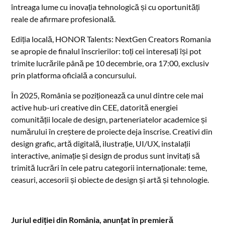
întreaga lume cu inovația tehnologică și cu oportunități
reale de afirmare profesională.
Ediția locală, HONOR Talents: NextGen Creators Romania
se apropie de finalul înscrierilor: toți cei interesați își pot
trimite lucrările până pe 10 decembrie, ora 17:00, exclusiv
prin platforma oficială a concursului.
În 2025, România se poziționează ca unul dintre cele mai
active hub-uri creative din CEE, datorită energiei
comunității locale de design, parteneriatelor academice și
numărului în creștere de proiecte deja înscrise. Creativi din
design grafic, artă digitală, ilustrație, UI/UX, instalații
interactive, animație și design de produs sunt invitați să
trimită lucrări în cele patru categorii internaționale: teme,
ceasuri, accesorii și obiecte de design și artă și tehnologie.
Juriul ediției din România, anunțat în premieră