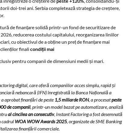
să înregistreze o creștere de
peste +120%
, consolidându-și
torii doi-trei ani. Serbia completează strategia de creștere,
or.
ură de finanțare solidă printr-un fond de securitizare de
2026, reducerea costului capitalului, reorganizarea liniilor
nciari, cu obiectivul de a obține un preț de finanțare mai
lienților finali
condiții mai
nclusiv pentru companii de dimensiuni medii și mari.
actoring digital, care oferă companiilor acces simplu, rapid și
financiară nebancară (IFN) înregistrată la Banca Națională a
a aprobat finanțări de peste
1,5 miliarde RON
, a procesat
peste
000 de companii
, printr-un model bazat pe automatizare, analiză
entru
al cincilea an consecutiv
, Instant Factoring a fost desemnată
n cadrul
WOA WOW Awards 2025
, organizate de SME Banking
italizarea finanțării comerciale.