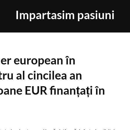
Impartasim pasiuni
der european în
tru al cincilea an
oane EUR finanțați în