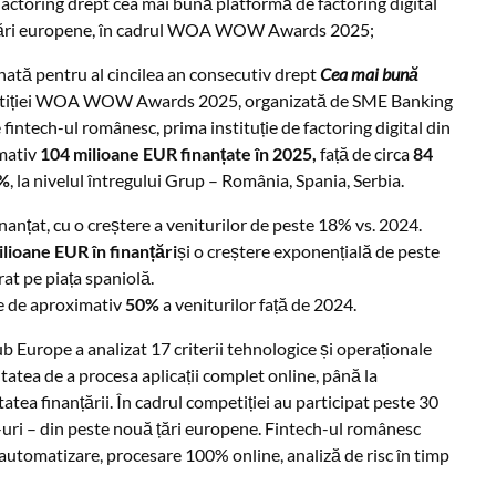
toring drept cea mai bună platformă de factoring digital
ă țări europene, în cadrul WOA WOW Awards 2025;
ată pentru al cincilea an consecutiv drept
Cea mai bună
petiției WOA WOW Awards 2025, organizată de SME Banking
fintech-ul românesc, prima instituție de factoring digital din
mativ
104 milioane EUR finanțate în 2025,
față de circa
84
4%
, la nivelul întregului Grup – România, Spania, Serbia.
nanțat, cu o creștere a veniturilor de peste 18% vs. 2024.
lioane EUR în finanțări
și o creștere exponențială de peste
at pe piața spaniolă.
re de aproximativ
50%
a veniturilor față de 2024.
b Europe a analizat 17 criterii tehnologice și operaționale
citatea de a procesa aplicații complet online, până la
tea finanțării. În cadrul competiției au participat peste 30
ch-uri – din peste nouă țări europene. Fintech-ul românesc
e automatizare, procesare 100% online, analiză de risc în timp