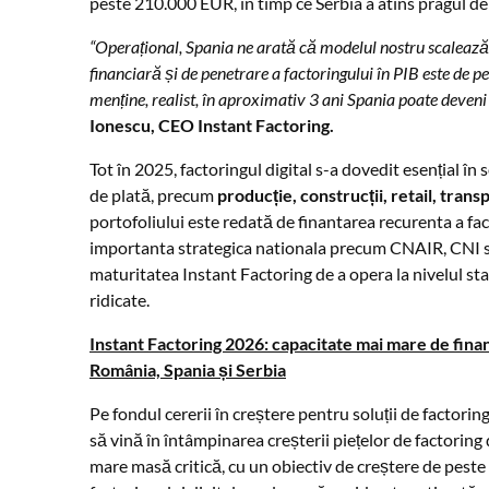
peste 210.000 EUR, în timp ce Serbia a atins pragul d
“Operațional, Spania ne arată că modelul nostru scalează 
financiară și de penetrare a factoringului în PIB este de
menține, realist, în aproximativ 3 ani Spania poate deveni
Ionescu, CEO Instant Factoring.
Tot în 2025, factoringul digital s-a dovedit esențial în
de plată, precum
producție, construcții, retail, trans
portofoliului este redată de finantarea recurenta a fac
importanta strategica nationala precum CNAIR, CNI si
maturitatea Instant Factoring de a opera la nivelul st
ridicate.
Instant Factoring 2026: capacitate mai mare de finanț
România, Spania și Serbia
Pe fondul cererii în creștere pentru soluții de factorin
să vină în întâmpinarea creșterii piețelor de factoring
mare masă critică, cu un obiectiv de creștere de peste