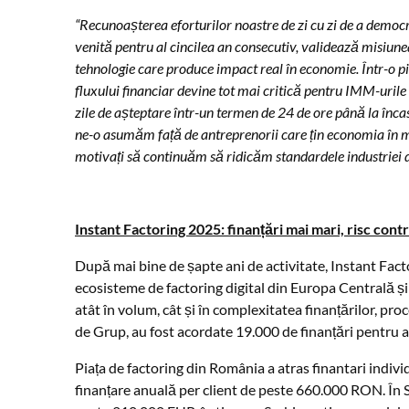
“Recunoașterea eforturilor noastre de zi cu zi de a democra
venită pentru al cincilea an consecutiv, validează misiune
tehnologie care produce impact real în economie. Într-o p
fluxului financiar devine tot mai critică pentru IMM-uril
zile de așteptare într-un termen de 24 de ore până la încas
ne-o asumăm față de antreprenorii care țin economia în m
motivați să continuăm să ridicăm standardele industriei d
Instant Factoring 2025: finanțări mai mari, risc con
După mai bine de șapte ani de activitate, Instant Fact
ecosisteme de factoring digital din Europa Centrală și 
atât în volum, cât și în complexitatea finanțărilor, pro
de Grup, au fost acordate 19.000 de finanțări pentru a
Piața de factoring din România a atras finantari indivi
finanțare anuală per client de peste 660.000 RON. În S