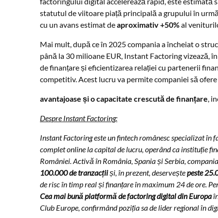
factoringului digital accelerează rapid, este estimată 
statutul de viitoare piață principală a grupului în urmă
cu un avans estimat de
aproximativ +50%
al venituril
Mai mult, după ce în 2025 compania a încheiat o struct
până la 30 milioane EUR, Instant Factoring vizează, în 
de finanțare și eficientizarea relației cu partenerii fina
competitiv. Acest lucru va permite companiei să ofere c
avantajoase și o capacitate crescută de finanțare
, i
Despre Instant Factoring:
Instant Factoring este un fintech românesc specializat în f
complet online la capital de lucru, operând ca instituție 
României. Activă în România, Spania și Serbia, compania 
100.000 de tranzacții
și, în prezent, deservește
peste 25.
de risc în timp real și finanțare în maximum 24 de ore. P
Cea mai bună platformă de factoring digital din Europa
î
Club Europe, confirmând poziția sa de lider regional în dig