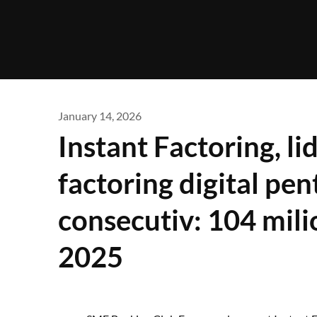
Skip
to
content
January 14, 2026
Instant Factoring, li
factoring digital pen
consecutiv: 104 mili
2025