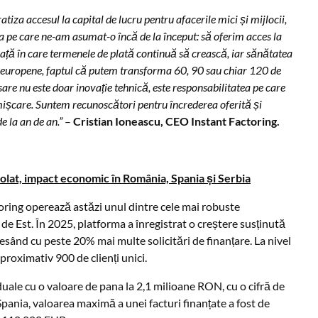
tiza accesul la capital de lucru pentru afacerile mici și mijlocii,
a pe care ne-am asumat-o încă de la început: să oferim acces la
iață în care termenele de plată continuă să crească, iar sănătatea
e europene, faptul că putem transforma 60, 90 sau chiar 120 de
are nu este doar inovație tehnică, este responsabilitatea pe care
ișcare. Suntem recunoscători pentru încrederea oferită și
e la an de an.”
–
Cristian Ioneascu, CEO Instant Factoring.
trolat, impact economic în România, Spania și Serbia
oring operează astăzi unul dintre cele mai robuste
de Est. În 2025, platforma a înregistrat o creștere susținută
cesând cu peste 20% mai multe solicitări de finanțare. La nivel
proximativ 900 de clienți unici.
duale cu o valoare de pana la 2,1 milioane RON, cu o cifră de
pania, valoarea maximă a unei facturi finanțate a fost de