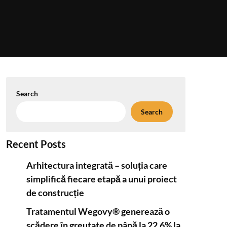
Search
Search
Recent Posts
Arhitectura integrată – soluția care
simplifică fiecare etapă a unui proiect
de construcție
Tratamentul Wegovy® generează o
scădere în greutate de până la 22,6% la