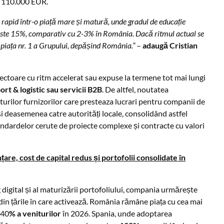
e 110.000 EUR.
rapid într-o piață mare și matură, unde gradul de educație
 peste 15%, comparativ cu 2-3% în România. Dacă ritmul actual se
 piața nr. 1 a Grupului, depășind România.”
–
adaugă Cristian
 sectoare cu ritm accelerat sau expuse la termene tot mai lungi
port & logistic sau servicii B2B
. De altfel, noutatea
turilor furnizorilor care presteaza lucrari pentru companii de
 deasemenea catre autorități locale, consolidând astfel
andardelor cerute de proiecte complexe și contracte cu valori
are, cost de capital redus și portofolii consolidate în
g digital și al maturizării portofoliului, compania urmărește
 din țările în care activează. România rămâne piața cu cea mai
 40
% a veniturilor
în 2026. Spania, unde adoptarea