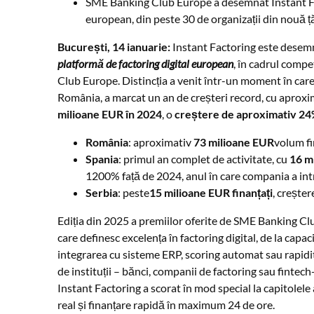
SME Banking Club Europe a desemnat Instant Fac
european, din peste 30 de organizații din nou
București, 14 ianuarie:
Instant Factoring este desemn
platformă de factoring digital european
, în cadrul com
Club Europe. Distincția a venit într-un moment în care 
România, a marcat un an de creșteri record, cu aproxi
milioane EUR în 2024
, o
creștere de aproximativ 2
România
: aproximativ
73 milioane EUR
volum fi
Spania
: primul an complet de activitate, cu
16 mi
1200% față de 2024, anul în care compania a intr
Serbia
: peste
15 milioane EUR finanțați
, crește
Ediția din 2025 a premiilor oferite de SME Banking Clu
care definesc excelența în factoring digital, de la capa
integrarea cu sisteme ERP, scoring automat sau rapidita
de instituții – bănci, companii de factoring sau finte
Instant Factoring a scorat în mod special la capitolel
real și finanțare rapidă în maximum 24 de ore.