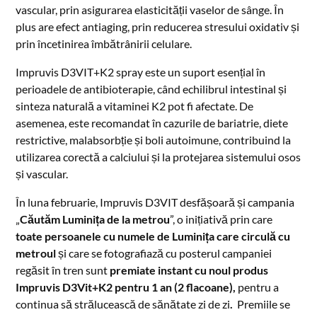
vascular, prin asigurarea elasticității vaselor de sânge. În
plus are efect antiaging, prin reducerea stresului oxidativ și
prin încetinirea îmbătrânirii celulare.
Impruvis D3VIT+K2 spray este un suport esențial în
perioadele de antibioterapie, când echilibrul intestinal și
sinteza naturală a vitaminei K2 pot fi afectate. De
asemenea, este recomandat în cazurile de bariatrie, diete
restrictive, malabsorbție și boli autoimune, contribuind la
utilizarea corectă a calciului și la protejarea sistemului osos
și vascular.
În luna februarie, Impruvis D3VIT desfășoară și campania
„
Căutăm Luminița de la metrou
”, o inițiativă prin care
toate persoanele cu numele de Luminița care circulă cu
metroul
și care se fotografiază cu posterul campaniei
regăsit în tren sunt
premiate instant cu noul produs
Impruvis D3Vit+K2 pentru 1 an (2 flacoane),
pentru a
continua să strălucească de sănătate zi de zi
.
Premiile se