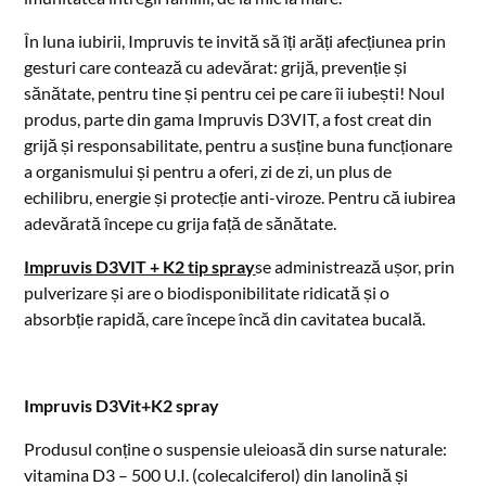
În luna iubirii, Impruvis te invită să îți arăți afecțiunea prin
gesturi care contează cu adevărat: grijă, prevenție și
sănătate, pentru tine și pentru cei pe care îi iubești! Noul
produs, parte din gama Impruvis D3VIT, a fost creat din
grijă și responsabilitate, pentru a susține buna funcționare
a organismului și pentru a oferi, zi de zi, un plus de
echilibru, energie și protecție anti-viroze. Pentru că iubirea
adevărată începe cu grija față de sănătate.
Impruvis D3VIT + K2 tip spray
se administrează ușor, prin
pulverizare și are o biodisponibilitate ridicată și o
absorbție rapidă, care începe încă din cavitatea bucală.
Impruvis D3Vit+K2 spray
Produsul conține o suspensie uleioasă din surse naturale:
vitamina D3 – 500 U.I. (colecalciferol) din lanolină și