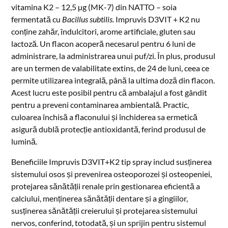
vitamina K2 – 12,5 µg (MK-7) din NATTO – soia
fermentată cu
Bacillus subtilis.
Impruvis D3VIT + K2 nu
conține zahăr, îndulcitori, arome artificiale, gluten sau
lactoză. Un flacon acoperă necesarul pentru 6 luni de
administrare, la administrarea unui puf/zi. În plus, produsul
are un termen de valabilitate extins, de 24 de luni, ceea ce
permite utilizarea integrală, până la ultima doză din flacon.
Acest lucru este posibil pentru că ambalajul a fost gândit
pentru a preveni contaminarea ambientală. Practic,
culoarea închisă a flaconului și închiderea sa ermetică
asigură dublă protecție antioxidantă, ferind produsul de
lumină.
Beneficiile Impruvis D3VIT+K2 tip spray includ susținerea
sistemului osos și prevenirea osteoporozei și osteopeniei,
protejarea sănătății renale prin gestionarea eficientă a
calciului, menținerea sănătății dentare și a gingiilor,
susținerea sănătății creierului și protejarea sistemului
nervos, conferind, totodată, și un sprijin pentru sistemul