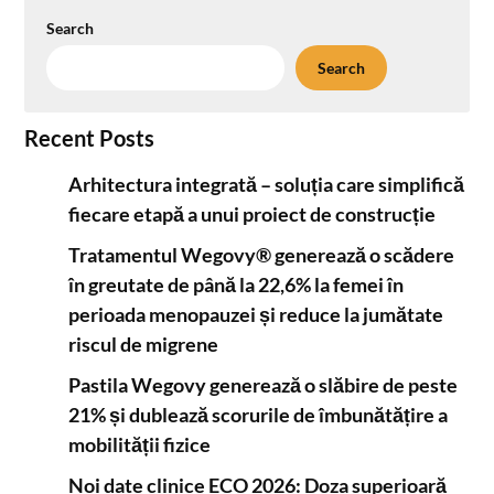
Search
Search
Recent Posts
Arhitectura integrată – soluția care simplifică
fiecare etapă a unui proiect de construcție
Tratamentul Wegovy® generează o scădere
în greutate de până la 22,6% la femei în
perioada menopauzei și reduce la jumătate
riscul de migrene
Pastila Wegovy generează o slăbire de peste
21% și dublează scorurile de îmbunătățire a
mobilității fizice
Noi date clinice ECO 2026: Doza superioară