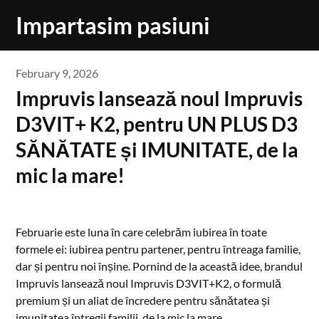
Skip
Impartasim pasiuni
to
content
February 9, 2026
Impruvis lansează noul Impruvis
D3VIT+ K2, pentru UN PLUS D3
SĂNĂTATE și IMUNITATE, de la
mic la mare!
Februarie este luna în care celebrăm iubirea în toate
formele ei: iubirea pentru partener, pentru întreaga familie,
dar și pentru noi înșine. Pornind de la această idee, brandul
Impruvis lansează noul Impruvis D3VIT+K2, o formulă
premium și un aliat de încredere pentru sănătatea și
imunitatea întregii familii, de la mic la mare.