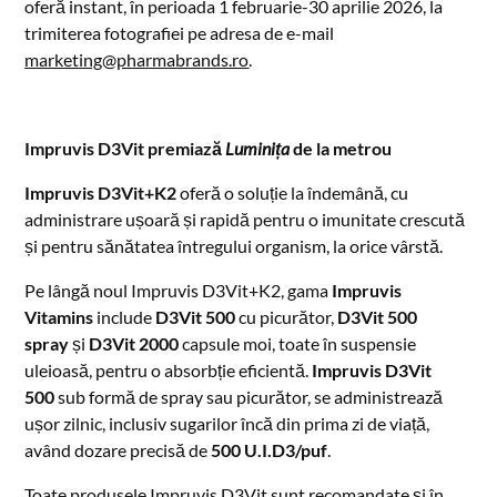
oferă instant, în perioada 1 februarie-30 aprilie 2026, la
trimiterea fotografiei pe adresa de e-mail
marketing@pharmabrands.ro
.
Impruvis D3Vit premiază
Luminița
de la metrou
Impruvis D3Vit+K2
oferă o soluție la îndemână, cu
administrare ușoară și rapidă pentru o imunitate crescută
și pentru sănătatea întregului organism, la orice vârstă.
Pe lângă noul Impruvis D3Vit+K2, gama
Impruvis
Vitamins
include
D3Vit 500
cu picurător,
D3Vit 500
spray
și
D3Vit 2000
capsule moi, toate în suspensie
uleioasă, pentru o absorbție eficientă.
Impruvis
D3Vit
500
sub formă de spray sau picurător, se administrează
ușor zilnic, inclusiv sugarilor încă din prima zi de viață,
având dozare precisă de
500 U.I.D3/puf
.
Toate produsele Impruvis D3Vit sunt recomandate și în