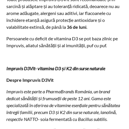
sarcină și alăptare și au toleranță ridicată, deoarece nu au
arome adăugate, alergeni sau aditivi, iar flacoanele cu
închidere etanșă asigură protecție antioxidare și o
valabilitate extinsă, de până la
36 de luni
.
Persoanele cu deficit de vitamina D3 se pot baza zilnic pe
Impruvis, aliatul sănătății și al imunității, puf cu puf.
Impruvis D3Vit- vitamina D3 și K2 din surse naturale
Despre Impruvis D3Vit
Impruvis este parte a PharmaBrands România, un brand
dedicat sănătății și frumuseții de peste 12 ani. Gama este
specializată în oferirea de vitamine esențiale pentru sănătatea
întregii familii, precum D3 și K2 din surse naturale, lanolină,
respectiv NATTO-
soia fermentată cu
Bacillus subtilis.