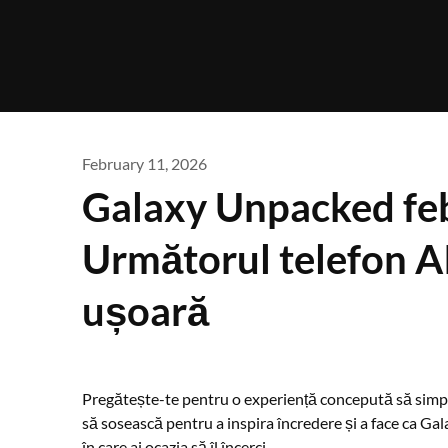
Skip
to
content
February 11, 2026
Galaxy Unpacked fe
Următorul telefon AI 
ușoară
Pregătește-te pentru o experiență concepută să simplifi
să sosească pentru a inspira încredere și a face ca Ga
în care ai ocazia să îl încerci.