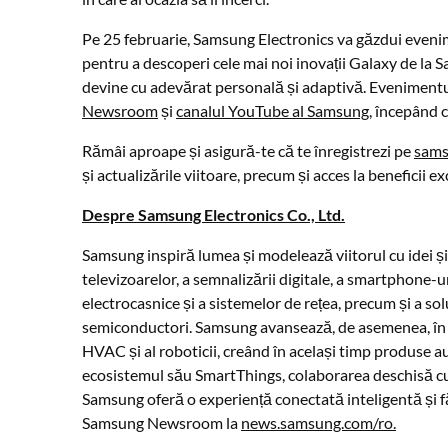
Pe 25 februarie, Samsung Electronics va găzdui even
pentru a descoperi cele mai noi inovații Galaxy de la 
devine cu adevărat personală și adaptivă. Evenimentul
Newsroom
și
canalul YouTube al Samsung
, începând 
Rămâi aproape și asigură-te că te înregistrezi pe
sams
și actualizările viitoare, precum și acces la beneficii
Despre Samsung Electronics Co., Ltd.
Samsung inspiră lumea și modelează viitorul cu idei 
televizoarelor, a semnalizării digitale, a smartphone-uri
electrocasnice și a sistemelor de rețea, precum și a sol
semiconductori. Samsung avansează, de asemenea, în do
HVAC și al roboticii, creând în același timp produse 
ecosistemul său SmartThings, colaborarea deschisă cu p
Samsung oferă o experiență conectată inteligentă și făr
Samsung Newsroom la
news.samsung.com/ro.