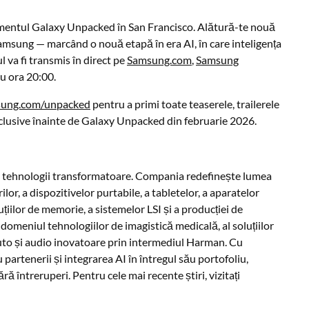
imentul Galaxy Unpacked în San Francisco. Alătură-te nouă
Samsung — marcând o nouă etapă în era AI, în care inteligența
 va fi transmis în direct pe
Samsung.com
,
Samsung
cu ora 20:00.
ung.com/unpacked
pentru a primi toate teaserele, trailerele
 exclusive înainte de Galaxy Unpacked din februarie 2026.
și tehnologii transformatoare. Compania redefinește lumea
lor, a dispozitivelor purtabile, a tabletelor, a aparatelor
uțiilor de memorie, a sistemelor LSI și a producției de
meniul tehnologiilor de imagistică medicală, al soluțiilor
auto și audio inovatoare prin intermediul Harman. Cu
artenerii și integrarea AI în întregul său portofoliu,
ă întreruperi. Pentru cele mai recente știri, vizitați