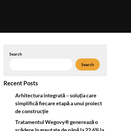
Search
Search
Recent Posts
Arhitectura integrată – soluția care
simplifică fiecare etapă a unui proiect
de construcție
Tratamentul Wegovy® generează o
scădere în greutate de până la 22,6% la