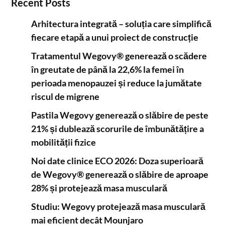
Recent Posts
Arhitectura integrată – soluția care simplifică
fiecare etapă a unui proiect de construcție
Tratamentul Wegovy® generează o scădere
în greutate de până la 22,6% la femei în
perioada menopauzei și reduce la jumătate
riscul de migrene
Pastila Wegovy generează o slăbire de peste
21% și dublează scorurile de îmbunătățire a
mobilității fizice
Noi date clinice ECO 2026: Doza superioară
de Wegovy® generează o slăbire de aproape
28% și protejează masa musculară
Studiu: Wegovy protejează masa musculară
mai eficient decât Mounjaro