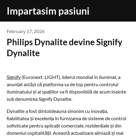
Skip
Impartasim pasiuni
to
content
February 17, 2026
Philips Dynalite devine Signify
Dynalite
Signify
(Euronext: LIGHT), liderul mondial în iluminat, a
anunțat astăzi că platforma sa de top pentru controlul
iluminatului și al spațiilor va fi disponibilă de acum înainte
sub denumirea Signify Dynalite.
Dynalite a fost dintotdeauna sinonim cu inovația,
fiabilitatea și excelența în furnizarea de sisteme de control
sofisticate pentru aplicații comerciale, rezidențiale și din
domeniul ospitalității. Această actualizare aliniază și mai