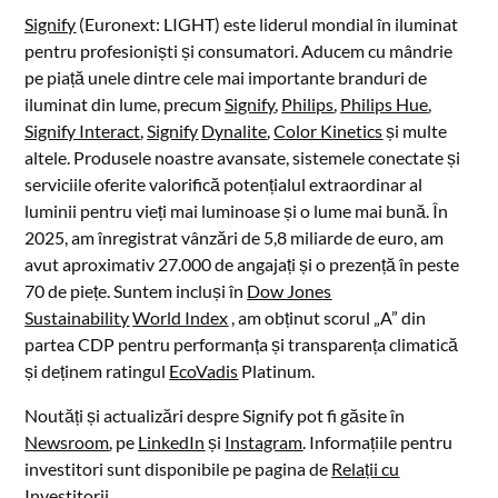
Signify
(Euronext: LIGHT) este liderul mondial în iluminat
pentru profesioniști și consumatori. Aducem cu mândrie
pe piață unele dintre cele mai importante branduri de
iluminat din lume, precum
Signify
,
Philips
,
Philips Hue
,
Signify Interact
,
Signify
Dynalite
,
Color Kinetics
și multe
altele. Produsele noastre avansate, sistemele conectate și
serviciile oferite valorifică potențialul extraordinar al
luminii pentru vieți mai luminoase și o lume mai bună. În
2025, am înregistrat vânzări de 5,8 miliarde de euro, am
avut aproximativ 27.000 de angajați și o prezență în peste
70 de piețe. Suntem incluși în
Dow Jones
Sustainability
World Index
, am obținut scorul „A” din
partea CDP pentru performanța și transparența climatică
și deținem ratingul
EcoVadis
Platinum.
Noutăți și actualizări despre Signify pot fi găsite în
Newsroom
, pe
LinkedIn
și
Instagram
. Informațiile pentru
investitori sunt disponibile pe pagina de
Relații cu
Investitorii
.