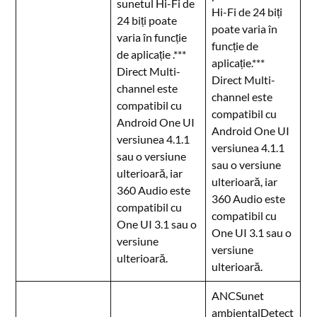
sunetul Hi-Fi de
Hi-Fi de 24 biți
24 biți poate
poate varia în
varia în funcție
funcție de
de aplicație .***
aplicație.***
Direct Multi-
Direct Multi-
channel este
channel este
compatibil cu
compatibil cu
Android One UI
Android One UI
versiunea 4.1.1
versiunea 4.1.1
sau o versiune
sau o versiune
ulterioară, iar
ulterioară, iar
360 Audio este
360 Audio este
compatibil cu
compatibil cu
One UI 3.1 sau o
One UI 3.1 sau o
versiune
versiune
ulterioară.
ulterioară.
ANCSunet
ambientalDetect