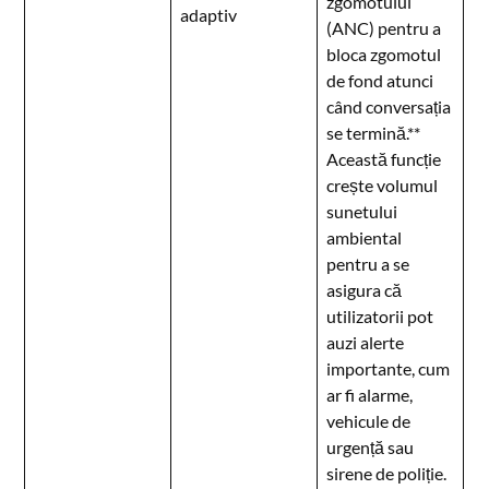
zgomotului
adaptiv
(ANC) pentru a
bloca zgomotul
de fond atunci
când conversația
se termină.**
Această funcție
crește volumul
sunetului
ambiental
pentru a se
asigura că
utilizatorii pot
auzi alerte
importante, cum
ar fi alarme,
vehicule de
urgență sau
sirene de poliție.