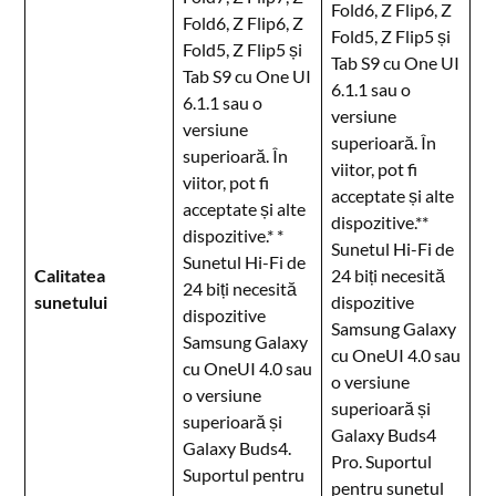
Fold6, Z Flip6, Z
Fold6, Z Flip6, Z
Fold5, Z Flip5 și
Fold5, Z Flip5 și
Tab S9 cu One UI
Tab S9 cu One UI
6.1.1 sau o
6.1.1 sau o
versiune
versiune
superioară. În
superioară. În
viitor, pot fi
viitor, pot fi
acceptate și alte
acceptate și alte
dispozitive.**
dispozitive.* *
Sunetul Hi-Fi de
Sunetul Hi-Fi de
Calitatea
24 biți necesită
24 biți necesită
sunetului
dispozitive
dispozitive
Samsung Galaxy
Samsung Galaxy
cu OneUI 4.0 sau
cu OneUI 4.0 sau
o versiune
o versiune
superioară și
superioară și
Galaxy Buds4
Galaxy Buds4.
Pro. Suportul
Suportul pentru
pentru sunetul