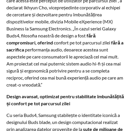
care acesta este perceput de utilizator pe parcursul zilei”, a
declarat Ikhyun Cho, vicepreședinte corporativ al echipei
de cercetare și dezvoltare pentru îmbunătățirea
dispozitivelor mobile, divizia Mobile eXperience (MX)
Business la Samsung Electronics. „În cazul seriei Galaxy
Buds4, filosofia noastră de design a fost
fără
compromisuri, oferind
confort pe tot parcursul zilei
fără a
sacrifica
performanța audio, deoarece acestea sunt
aspectele pe care consumatorii le apreciază cel mai mult.
Am proiectat cel mai puternic sistem audio hi-fi și cea mai
sigură și ergonomică potrivire pentru a se completa
reciproc, oferind cea mai bună experiență audio pe care am
creat-o vreodată.”
Design avansat,
optimizat pentru
stabilitate îmbunătățită
și confort
pe tot parcursul zilei
Cu seria Buds4, Samsung stabilește o identitate iconică a
designului Buds blade, un design computacional realizat
prin analizarea datelor provenite de la
sute de milioane de