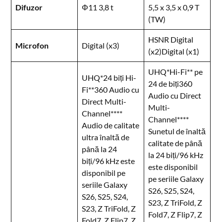
Difuzor
Φ11 3,8 t
5,5 x 3,5 x 0,9 T
(TW)​
HSNR Digital
Microfon
Digital (x3)
(x2)Digital (x1)
UHQ*Hi-Fi** pe
UHQ*24 biți Hi-
24 de biți360
Fi**360 Audio cu
Audio cu Direct
Direct Multi-
Multi-
Channel****
Channel****
Audio de calitate
Sunetul de înaltă
ultra înaltă de
calitate de până
până la 24
la 24 biți/96 kHz
biți/96 kHz este
este disponibil
disponibil pe
pe seriile Galaxy
seriile Galaxy
S26, S25, S24,
S26, S25, S24,
S23, Z TriFold, Z
S23, Z TriFold, Z
Fold7, Z Flip7, Z
Fold7, Z Flip7, Z