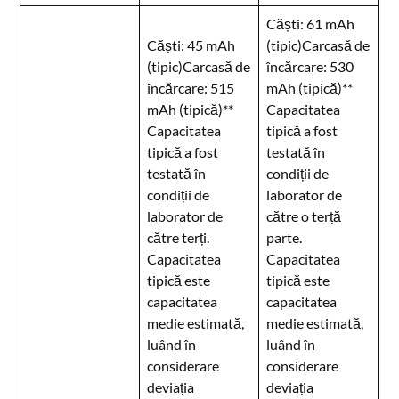
Căști: 61 mAh
Căști: 45 mAh
(tipic)Carcasă de
(tipic)Carcasă de
încărcare: 530
încărcare: 515
mAh (tipică)**
mAh (tipică)**
Capacitatea
Capacitatea
tipică a fost
tipică a fost
testată în
testată în
condiții de
condiții de
laborator de
laborator de
către o terță
către terți.
parte.
Capacitatea
Capacitatea
tipică este
tipică este
capacitatea
capacitatea
medie estimată,
medie estimată,
luând în
luând în
considerare
considerare
deviația
deviația