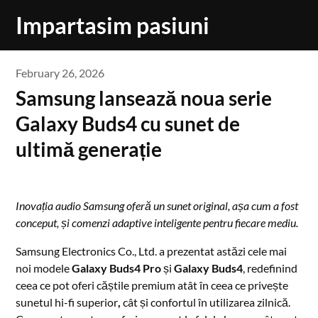
Skip
Impartasim pasiuni
to
content
February 26, 2026
Samsung lansează noua serie
Galaxy Buds4 cu sunet de
ultimă generație
Inovația audio Samsung oferă un sunet original, așa cum a fost
conceput, și comenzi adaptive inteligente pentru fiecare mediu.
Samsung Electronics Co., Ltd. a prezentat astăzi cele mai
noi modele
Galaxy Buds4 Pro
și
Galaxy Buds4
, redefinind
ceea ce pot oferi căștile premium atât în ceea ce privește
sunetul hi-fi superior
,
cât și confortul în utilizarea zilnică.