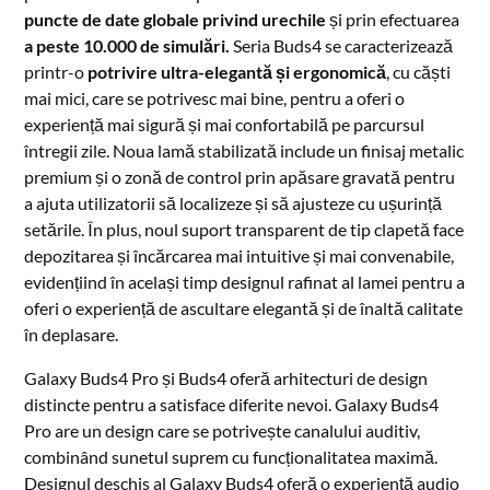
puncte de date globale privind urechile
și prin efectuarea
a peste 10.000 de simulări
.
Seria Buds4 se caracterizează
printr-o
potrivire ultra-elegantă și ergonomică
, cu căști
mai mici, care se potrivesc mai bine, pentru a oferi o
experiență mai sigură și mai confortabilă pe parcursul
întregii zile. Noua lamă stabilizată include un finisaj metalic
premium și o zonă de control prin apăsare gravată pentru
a ajuta utilizatorii să localizeze și să ajusteze cu ușurință
setările. În plus, noul suport transparent de tip clapetă face
depozitarea și încărcarea mai intuitive și mai convenabile,
evidențiind în același timp designul rafinat al lamei pentru a
oferi o experiență de ascultare elegantă și de înaltă calitate
în deplasare.
Galaxy Buds4 Pro și Buds4 oferă arhitecturi de design
distincte pentru a satisface diferite nevoi. Galaxy Buds4
Pro are un design care se potrivește canalului auditiv,
combinând sunetul suprem cu funcționalitatea maximă.
Designul deschis al Galaxy Buds4 oferă o experiență audio