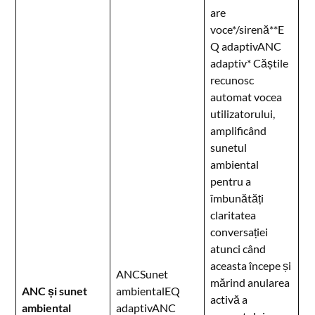
are
voce*/sirenă**E
Q adaptivANC
adaptiv* Căștile
recunosc
automat vocea
utilizatorului,
amplificând
sunetul
ambiental
pentru a
îmbunătăți
claritatea
conversației
atunci când
aceasta începe și
ANCSunet
mărind anularea
ANC și sunet
ambientalEQ
activă a
ambiental
adaptivANC