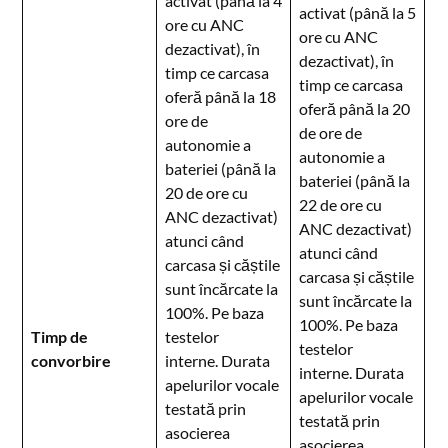
activat (până la 4
activat (până la 5
ore cu ANC
ore cu ANC
dezactivat), în
dezactivat), în
timp ce carcasa
timp ce carcasa
oferă până la 18
oferă până la 20
ore de
de ore de
autonomie a
autonomie a
bateriei (până la
bateriei (până la
20 de ore cu
22 de ore cu
ANC dezactivat)
ANC dezactivat)
atunci când
atunci când
carcasa și căștile
carcasa și căștile
sunt încărcate la
sunt încărcate la
100%. Pe baza
100%. Pe baza
Timp de
testelor
testelor
convorbire
interne. Durata
interne. Durata
apelurilor vocale
apelurilor vocale
testată prin
testată prin
asocierea
asocierea