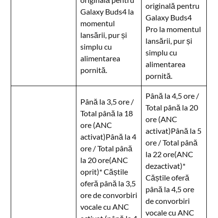
originală pentru
Galaxy Buds4 la
Galaxy Buds4
momentul
Pro la momentul
lansării, pur și
lansării, pur și
simplu cu
simplu cu
alimentarea
alimentarea
pornită.
pornită.
Până la 4,5 ore /
Până la 3,5 ore /
Total până la 20
Total până la 18
ore (ANC
ore (ANC
activat)Până la 5
activat)Până la 4
ore / Total până
ore / Total până
la 22 ore(ANC
la 20 ore(ANC
dezactivat)*
oprit)* Căștile
Căștile oferă
oferă până la 3,5
până la 4,5 ore
ore de convorbiri
de convorbiri
vocale cu ANC
vocale cu ANC