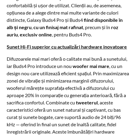
confortabilă și ușor de utilizat. Clienții au, de asemenea,
opțiunea de a alege dintre mai multe variante de culori
distincte, Galaxy Buds4 Pro și Buds4
fiind disponibile în
alb și negru
,
cu un finisaj mat rafinat
, precum și în
roz
auriu
,
exclusiv online
, pentru Buds4 Pro.
Sunet Hi-Fi superior cu actualizări hardware inovatoare
Difuzoarele mai mari oferă o calitate mai bună a sunetului,
iar Buds4 Pro introduce un nou
woofer mai mare
, cu un
design nou care utilizează eficient spațiul. Prin maximizarea
zonei de vibrație și minimizarea marginii difuzorului,
wooferul mărește suprafața efectivă a difuzorului cu
aproape 20% în comparație cu generația anterioară, fără a
sacrifica confortul. Combinate cu
tweeterul
, aceste
caracteristici oferă un sunet natural și captivant, cu bas
curat și sunete bogate, care suportă audio de 24 biți/96
kHz — oferind în final un sunet de înaltă calitate, fidel
înregistrării originale. Aceste îmbunătățiri hardware