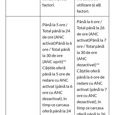
factori.
utilizare și alți
factori.
Până la 6 ore /
Până la 5 ore /
Total până la 26
Total până la 24
de ore (ANC
de ore (ANC
activat)Până la 7
activat)Până la 6
ore / Total până
ore / Total până
la 30 de ore
la 30 de ore
(ANC
(ANC oprit)**
dezactivat)**
Căștile oferă
Căștile oferă
până la 5 ore de
până la 6 ore de
redare cu ANC
redare cu ANC
activat (până la 6
activat (până la 7
ore cu ANC
ore cu ANC
dezactivat), în
dezactivat), în
timp ce carcasa
timp ce carcasa
oferă până la 24
oferă până la 26