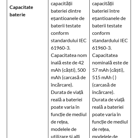
capacității
capacității
Capacitate
bateriei dintre
bateriei între
baterie
eșantioanele de
eșantioanele de
baterii testate
baterii testate
conform
conform
standardului IEC
standardului IEC
61960-3.
61960-3.
Capacitatea nom
Capacitatea
inală este de 42
nominală este de
mAh (căști), 500
57 mAh (căști),
mAh (carcasă de
515 mAh ( )
încărcare).
(carcasă de
Durata de viață
încărcare).
reală a bateriei
Durata de viață
poate varia în
reală a bateriei
funcție de mediul
poate varia în
de rețea,
funcție de mediul
modelele de
de rețea,
utilizare și alți
modelele de