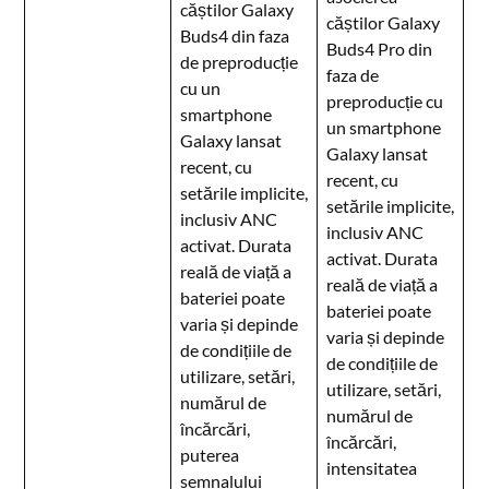
căștilor Galaxy
căștilor Galaxy
Buds4 din faza
Buds4 Pro din
de preproducție
faza de
cu un
preproducție cu
smartphone
un smartphone
Galaxy lansat
Galaxy lansat
recent, cu
recent, cu
setările implicite,
setările implicite,
inclusiv ANC
inclusiv ANC
activat. Durata
activat. Durata
reală de viață a
reală de viață a
bateriei poate
bateriei poate
varia și depinde
varia și depinde
de condițiile de
de condițiile de
utilizare, setări,
utilizare, setări,
numărul de
numărul de
încărcări,
încărcări,
puterea
intensitatea
semnalului