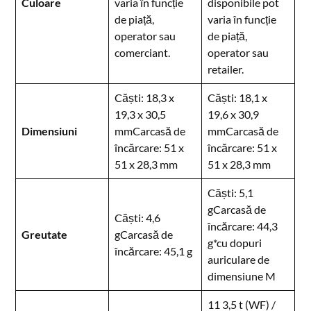
Culoare
varia în funcție
disponibile pot
de piață,
varia în funcție
operator sau
de piață,
comerciant.
operator sau
retailer.
Căști: 18,3 x
Căști: 18,1 x
19,3 x 30,5
19,6 x 30,9
Dimensiuni
mmCarcasă de
mmCarcasă de
încărcare: 51 x
încărcare: 51 x
51 x 28,3 mm
51 x 28,3 mm
Căști: 5,1
gCarcasă de
Căști: 4,6
încărcare: 44,3
Greutate
gCarcasă de
g*cu dopuri
încărcare: 45,1 g
auriculare de
dimensiune M
11 3,5 t (WF) /