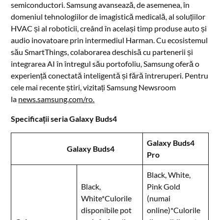
semiconductori. Samsung avansează, de asemenea, în
domeniul tehnologiilor de imagistică medicală, al soluțiilor
HVAC și al roboticii, creând în același timp produse auto și
audio inovatoare prin intermediul Harman. Cu ecosistemul
său SmartThings, colaborarea deschisă cu partenerii și
integrarea AI în întregul său portofoliu, Samsung oferă o
experiență conectată inteligentă și fără întreruperi. Pentru
cele mai recente știri, vizitați Samsung Newsroom
la
news.samsung.com/ro.
Specificații seria Galaxy Buds4
Galaxy Buds4
Galaxy Buds4
Pro
Black, White,
Black,
Pink Gold
White*Culorile
(numai
disponibile pot
online)*Culorile