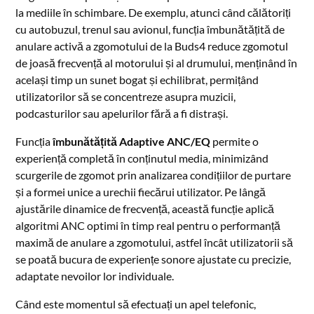
la mediile în schimbare. De exemplu, atunci când călătoriți
cu autobuzul, trenul sau avionul, funcția îmbunătățită de
anulare activă a zgomotului de la Buds4 reduce zgomotul
de joasă frecvență al motorului și al drumului, menținând în
același timp un sunet bogat și echilibrat, permițând
utilizatorilor să se concentreze asupra muzicii,
podcasturilor sau apelurilor fără a fi distrași.
Funcția
îmbunătățită Adaptive ANC/EQ
permite o
experiență completă în conținutul media, minimizând
scurgerile de zgomot prin analizarea condițiilor de purtare
și a formei unice a urechii fiecărui utilizator. Pe lângă
ajustările dinamice de frecvență, această funcție aplică
algoritmi ANC optimi în timp real pentru o performanță
maximă de anulare a zgomotului, astfel încât utilizatorii să
se poată bucura de experiențe sonore ajustate cu precizie,
adaptate nevoilor lor individuale.
Când este momentul să efectuați un apel telefonic,