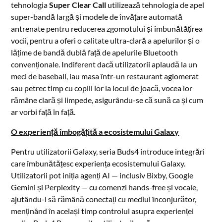
tehnologia
Super Clear Call
utilizează tehnologia de apel
super-bandă largă și modele de învățare automată
antrenate pentru reducerea zgomotului și îmbunătățirea
vocii, pentru a oferi o calitate ultra-clară a apelurilor și o
lățime de bandă dublă față de apelurile Bluetooth
convenționale. Indiferent dacă utilizatorii aplaudă la un
meci de baseball, iau masa într-un restaurant aglomerat
sau petrec timp cu copiii lor la locul de joacă, vocea lor
rămâne clară și limpede, asigurându-se că sună ca și cum
ar vorbi față în față.
O experiență îmbogățită a ecosistemului Galaxy
Pentru utilizatorii Galaxy, seria Buds4 introduce integrări
care îmbunătățesc experiența ecosistemului Galaxy.
Utilizatorii pot iniția agenți AI — inclusiv Bixby, Google
Gemini și Perplexity — cu comenzi hands-free și vocale,
ajutându-i să rămână conectați cu mediul înconjurător,
menținând în același timp controlul asupra experienței