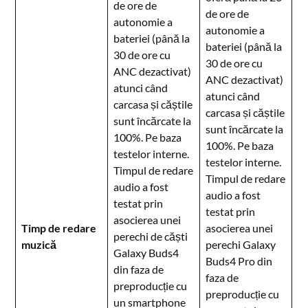
de ore de
de ore de
autonomie a
autonomie a
bateriei (până la
bateriei (până la
30 de ore cu
30 de ore cu
ANC dezactivat)
ANC dezactivat)
atunci când
atunci când
carcasa și căștile
carcasa și căștile
sunt încărcate la
sunt încărcate la
100%. Pe baza
100%. Pe baza
testelor interne.
testelor interne.
Timpul de redare
Timpul de redare
audio a fost
audio a fost
testat prin
testat prin
asocierea unei
Timp de redare
asocierea unei
perechi de căști
muzică
perechi Galaxy
Galaxy Buds4
Buds4 Pro din
din faza de
faza de
preproducție cu
preproducție cu
un smartphone