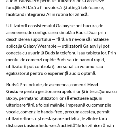
audio. Buds4 Pro permite utilizatorilor să acceseze
funcțiile AI fără a fi nevoie să-și atingă telefoanele,
facilitând integrarea AI în rutina lor zilnică.
Utilizatorii ecosistemului Galaxy se pot bucura, de
asemenea, de configurarea simplă a Buds. Doar prin
deschiderea suportului — fără a fi nevoie să instaleze
aplicația Galaxy Wearable — utilizatorii Galaxy își pot
conecta cu ușurință Buds la telefonul sau tableta lor. Prin
meniul de comenzi rapide Buds sau în panoul rapid,
utilizatorii pot controla și personaliza volumul sau
egalizatorul pentru o experiență audio optimă.
Buds4 Pro include, de asemenea, comenzi
Head
Gesture
pentru gestionarea apelurilor și interacțiunea cu
Bixby, permițând utilizatorilor să efectueze acțiuni
ulterioare fără a folosi mâinile. Împreună cu comenzile
vocale, comenzile hands-free , precum acestea, permit
utilizatorilor să-și desfășoare activitățile zilnice fără
distrageri, asigurându-se că activitățile lor zilnice rămân