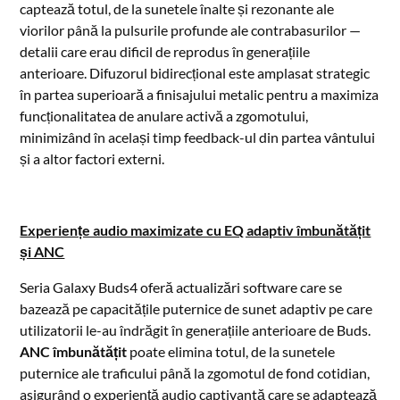
captează totul, de la sunetele înalte și rezonante ale
viorilor până la pulsurile profunde ale contrabasurilor —
detalii care erau dificil de reprodus în generațiile
anterioare. Difuzorul bidirecțional este amplasat strategic
în partea superioară a finisajului metalic pentru a maximiza
funcționalitatea de anulare activă a zgomotului,
minimizând în același timp feedback-ul din partea vântului
și a altor factori externi.
Experiențe audio maximizate cu EQ adaptiv îmbunătățit
și ANC
Seria Galaxy Buds4 oferă actualizări software care se
bazează pe capacitățile puternice de sunet adaptiv pe care
utilizatorii le-au îndrăgit în generațiile anterioare de Buds.
ANC îmbunătățit
poate elimina totul, de la sunetele
puternice ale traficului până la zgomotul de fond cotidian,
asigurând o experiență audio captivantă care se adaptează