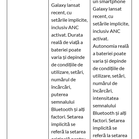
un smartphone
Galaxy lansat
Galaxy lansat
recent, cu
recent, cu
setările implicite,
setările implicite,
inclusiv ANC
inclusiv ANC
activat. Durata
activat.
reală de viață a
Autonomia reală
bateriei poate
a bateriei poate
varia și depinde
varia și depinde
de condițiile de
de condițiile de
utilizare, setări,
utilizare, setări,
numărul de
numărul de
încărcări,
încărcări,
puterea
intensitatea
semnalului
semnalului
Bluetooth și alți
Bluetooth și alți
factori. Setarea
factori. Setarea
implicită se
implicită se
referă la setarea
referă la setarea
originală pentru