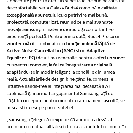
Concepute pentru a oferi un sunet la fel de bun pe cât sunt
de confortabile, seria Galaxy Buds4 combină
o calitate
excepțională a sunetului cu o potrivire mai bună,
proiectată computerizat
, reunind cele mai avansate
inovații Samsung în materie de audio și confort într-o
experiență perfectă. Pentru prima dată, Buds4 Pro cu un
woofer
m
ărit
, combinat cu
o funcție îmbunătățită de
Active Noise Cancellation (ANC)
și un
Adaptive
Equalizer (EQ)
de ultimă generație, pentru a oferi
un sunet
cu spectru complet
,
la fel ca înregistrarea originală
,
adaptându-se în mod inteligent la condițiile din lumea
reală. Actualizările de design bine gândite, comenzile
intuitive hands-free și integrarea mai detaliată a AI
subliniază și mai mult angajamentul Samsung față de
căștile concepute pentru modul în care oamenii ascultă, se
mișcă și trăiesc pe parcursul zilei.
„Samsung înțelege că o experiență audio cu adevărat
premium combină calitatea tehnică a sunetului cu modul în