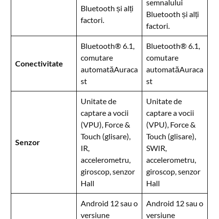
semnalului
Bluetooth și alți
Bluetooth și alți
factori.
factori.
Bluetooth® 6.1,
Bluetooth® 6.1,
comutare
comutare
Conectivitate
automatăAuraca
automatăAuraca
st
st
Unitate de
Unitate de
captare a vocii
captare a vocii
(VPU), Force &
(VPU), Force &
Touch (glisare),
Touch (glisare),
Senzor
IR,
SWIR,
accelerometru,
accelerometru,
giroscop, senzor
giroscop, senzor
Hall
Hall
Android 12 sau o
Android 12 sau o
versiune
versiune