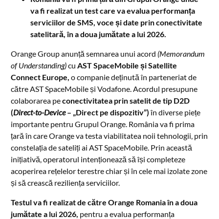
va fi realizat un test care va evalua performanța
serviciilor de SMS, voce și date prin conectivitate
satelitară, în a doua jumătate a lui 2026.
Orange Group anunță semnarea unui acord
(Memorandum
of Understanding)
cu
AST SpaceMobile și Satellite
Connect Europe,
o companie deținută în parteneriat de
către AST SpaceMobile și Vodafone. Acordul presupune
colaborarea pe
conectivitatea prin satelit de tip D2D
(
Direct-to-Device
– „Direct pe dispozitiv”)
în diverse piețe
importante pentru Grupul Orange. România va fi prima
țară în care Orange va testa viabilitatea noii tehnologii, prin
constelația de sateliți ai AST SpaceMobile. Prin această
inițiativă, operatorul intenționează să își completeze
acoperirea rețelelor terestre chiar și în cele mai izolate zone
și să crească reziliența serviciilor.
Testul va fi realizat de către Orange Romania în a doua
jumătate a lui 2026,
pentru a evalua performanța