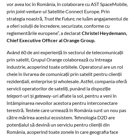
vor avea loc în România, în colaborare cu AST SpaceMobile,
prin
joint-venture
-ul Satellite Connect Europe. Prin
strategia noastră,
Trust the Future,
ne luăm angajamentul de
a oferi soluții de încredere, securizate, conforme cu
reglementările europene”, a declarat
Christel Heydemann,
Chief Executive Officer
al Orange Group.
Având 60 de ani experiență în sectorul de telecomunicații
prin satelit, Grupul Orange colaborează cu întreaga
industrie, acoperind toate orbitele. Operatorul are un rol
cheie în livrarea de comunicații prin satelit pentru clienții
rezidențiali, enterprise și wholesale. Astfel, compania oferă
servicii operatorilor de sateliți, punând la dispoziție
teleport
-uri și
gateway
-uri aflate la sol, pentru a veni în
întâmpinarea nevoilor acestora pentru interconectare
terestră. Testele care urmează în România sunt un nou pas
către mărirea acestui ecosistem. Tehnologia D2D are
potențialul să devină un serviciu pentru clienții din
România, acoperind toate zonele în care geografia face