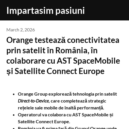
Skip
Impartasim pasiuni
to
content
March 2, 2026
Orange testează conectivitatea
prin satelit în România, în
colaborare cu AST SpaceMobile
și Satellite Connect Europe
Orange Group explorează tehnologia prin satelit
Direct-to-Device
, care completează strategic
rețelele sale mobile de înaltă performanță.
Operatorul va colabora cu AST SpaceMobile și
Satellite Connect Europe.
România va fi prima țară din Grupul Orange unde