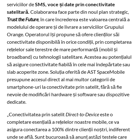
serviciilor de
SMS, voce și date prin conectivitate
satelitară.
Colaborarea face parte din noul plan strategic,
Trust the Future
,
în care încrederea este valoarea centrală a
modelului de operare și de livrare a serviciilor Grupului
Orange. Operatorul își propune să ofere clienților săi
conectivitate disponibilă în orice condiții, prin completarea
rețelelor sale terestre de mare performanță (mobil și
broadband) cu tehnologii satelitare. Acestea au potențialul
să asigure conectivitate fiabilă în cele mai îndepărtate sau
slab acoperite zone. Soluția oferită de AST SpaceMobile
presupune accesul direct al mai multor categorii de
smartphone-uri la conectivitate prin satelit, fără să fie
nevoie de modificări hardware și software sau dispozitive
dedicate.
„Conectivitatea prin satelit
Direct-to-Device
este o
completare esențială a rețelelor noastre mobile, ce va
asigura conectarea a 100% dintre clienții noștri, indiferent
unde se află. Sunt bucuroasă să anunț astăzi testele care