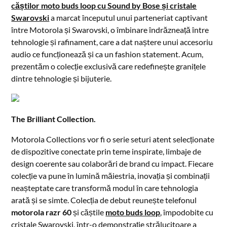
căștilor moto buds loop cu Sound by Bose și cristale
Swarovski
a marcat începutul unui parteneriat captivant
între Motorola și Swarovski, o îmbinare îndrăzneață între
tehnologie și rafinament, care a dat naștere unui accesoriu
audio ce funcționează și ca un fashion statement. Acum,
prezentăm o colecție exclusivă care redefinește granițele
dintre tehnologie și bijuterie.
The Brilliant Collection.
Motorola Collections vor fi o serie seturi atent selecționate
de dispozitive conectate prin teme inspirate, limbaje de
design coerente sau colaborări de brand cu impact. Fiecare
colecție va pune în lumină măiestria, inovația și combinații
neașteptate care transformă modul în care tehnologia
arată și se simte. Colecția de debut reunește telefonul
motorola razr 60
și căștile
moto buds loop
, împodobite cu
cristale Swarovski, într-o demonstrație strălucitoare a