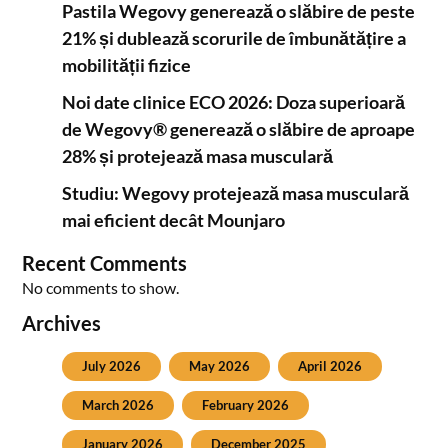
Pastila Wegovy generează o slăbire de peste
21% și dublează scorurile de îmbunătățire a
mobilității fizice
Noi date clinice ECO 2026: Doza superioară
de Wegovy® generează o slăbire de aproape
28% și protejează masa musculară
Studiu: Wegovy protejează masa musculară
mai eficient decât Mounjaro
Recent Comments
No comments to show.
Archives
July 2026
May 2026
April 2026
March 2026
February 2026
January 2026
December 2025