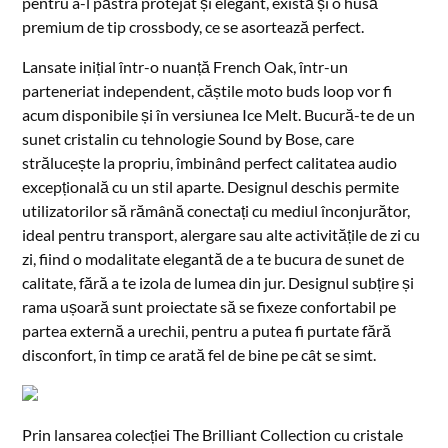
pentru a-l păstra protejat și elegant, există și o husă
premium de tip crossbody, ce se asortează perfect.
Lansate inițial într-o nuanță French Oak, într-un
parteneriat independent, căștile moto buds loop vor fi
acum disponibile și în versiunea Ice Melt. Bucură-te de un
sunet cristalin cu tehnologie Sound by Bose, care
strălucește la propriu, îmbinând perfect calitatea audio
excepțională cu un stil aparte. Designul deschis permite
utilizatorilor să rămână conectați cu mediul înconjurător,
ideal pentru transport, alergare sau alte activitățile de zi cu
zi, fiind o modalitate elegantă de a te bucura de sunet de
calitate, fără a te izola de lumea din jur. Designul subțire și
rama ușoară sunt proiectate să se fixeze confortabil pe
partea externă a urechii, pentru a putea fi purtate fără
disconfort, în timp ce arată fel de bine pe cât se simt.
Prin lansarea colecției The Brilliant Collection cu cristale