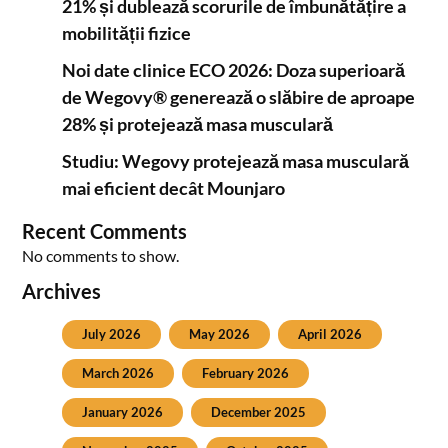
21% și dublează scorurile de îmbunătățire a
mobilității fizice
Noi date clinice ECO 2026: Doza superioară
de Wegovy® generează o slăbire de aproape
28% și protejează masa musculară
Studiu: Wegovy protejează masa musculară
mai eficient decât Mounjaro
Recent Comments
No comments to show.
Archives
July 2026
May 2026
April 2026
March 2026
February 2026
January 2026
December 2025