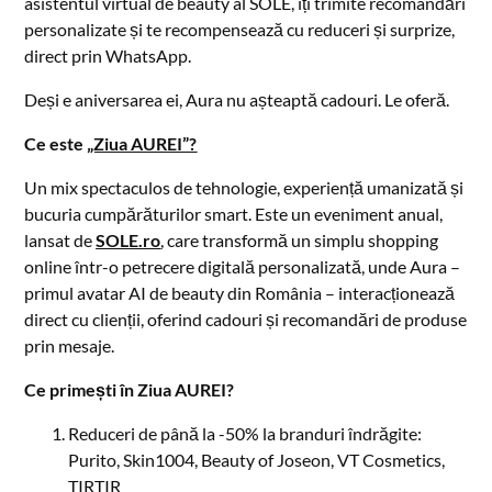
asistentul virtual de beauty al SOLE, îți trimite recomandări
personalizate și te recompensează cu reduceri și surprize,
direct prin WhatsApp.
Deși e aniversarea ei, Aura nu așteaptă cadouri. Le oferă.
Ce este
„Ziua AUREI”?
Un mix spectaculos de tehnologie, experiență umanizată și
bucuria cumpărăturilor smart. Este un eveniment anual,
lansat de
SOLE.ro
, care transformă un simplu shopping
online într-o petrecere digitală personalizată, unde Aura –
primul avatar AI de beauty din România – interacționează
direct cu clienții, oferind cadouri și recomandări de produse
prin mesaje.
Ce primești în Ziua AUREI?
Reduceri de până la -50% la branduri îndrăgite:
Purito, Skin1004, Beauty of Joseon, VT Cosmetics,
TIRTIR