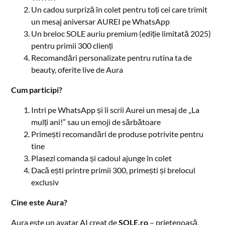
Un cadou surpriză în colet pentru toți cei care trimit
un mesaj aniversar AUREI pe WhatsApp
Un breloc SOLE auriu premium (ediție limitată 2025)
pentru primii 300 clienți
Recomandări personalizate pentru rutina ta de
beauty, oferite live de Aura
Cum participi?
Intri pe WhatsApp și îi scrii Aurei un mesaj de „La
mulți ani!” sau un emoji de sărbătoare
Primești recomandări de produse potrivite pentru
tine
Plasezi comanda și cadoul ajunge în colet
Dacă ești printre primii 300, primești și brelocul
exclusiv
Cine este Aura?
Aura este un avatar AI creat de
SOLE.ro
– prietenoasă,