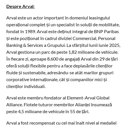
Despre Arval:
Arval este un actor important în domeniul leasingului
operațional complet și un specialist în soluții de mobilitate,
fondat în 1989. Arval este deținut integral de BNP Paribas
și este poziționat în cadrul diviziei Commercial, Personal
Banking & Services a Grupului. La sfârșitul lunii iunie 2025,
Arval gestiona un parc de peste 1,82 milioane de vehicule.
În fiecare zi, aproape 8.600 de angajați Arval din 29 de țări
oferă soluții flexibile pentru a face deplasările clienților
fluide și sustenabile, adresându-se atât marilor grupuri
corporative internaționale, cât și companiilor mici și
clienților individuali.
Arval este membru fondator al Element-Arval Global
Alliance. Flotele tuturor membrilor Alianței însumează
peste 4,5 milioane de vehicule în 55 de țări.
Arval a fost recompensat cu cel mai înalt nivel al medaliei