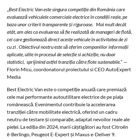
„
Best Electric Van este singura competiție din România care
evaluează vehiculele comerciale electrice în condiții reale, pe
baza unor criterii transparente și riguroase. Mai mult decât
atât, am ales ca evaluarea să fie realizată de manageri de flotă,
cei care gestionează direct aceste vehicule în activitatea de zi
cu zi . Obiectivul nostru este să oferim companiilor informații
aplicate, utile in procesul de selecție si achiziție, nu doar
statistici, sprijinind astfel tranziția către flote sustenabile.
” —
Florin Micu, coordonatorul proiectului si CEO AutoExpert
Media
Best Electric Van este o competiție anuală care premiază
cele mai performante autoutilitare electrice de pe piața
românească. Evenimentul contribuie la accelerarea
tranziției către mobilitate electrică, oferind un cadru
neutru de testare și comparație, adaptat nevoilor reale ale
pieței. La ediția din 2024, marii câștigători au fost Citroën
ë-Berlingo, Peugeot E-Expert și Maxus e-Deliver 9.