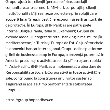
Grupul ajută toți clienții (persoane fizice, asociații
comunitare, antreprenori, IMM-uri, corporații și clienți
instituționali) să își realizeze proiectele prin soluții care
acoperă finanțarea, investițiile, economisirea și asigurările
de protecție. În Europa, BNP Paribas are patru piețe
interne: Belgia, Franța, Italia și Luxemburg. Grupul își
extinde modelul integrat de retail banking în mai multe țări
mediteraneene, în Turcia și Europa de Est. Ca jucător cheie
în domeniul bancar internațional, Grupul deține platforme
și linii de business de top în Europa, o prezență puternică în
Americi, precum și o activitate solidă și în creștere rapidă
în Asia-Pacific. BNP Paribas a implementat o abordare de
Responsabilitate Socială Corporativă în toate activitățile
sale, contribuind la construirea unui viitor sustenabil,
asigurând în același timp performanța și stabilitatea
Grupului.
https://group.bnpparibas/en