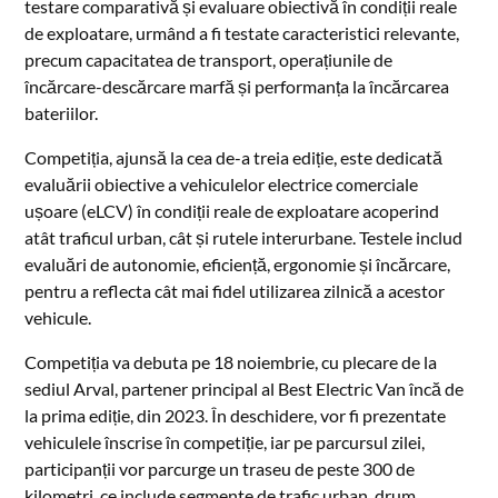
testare comparativă și evaluare obiectivă în condiții reale
de exploatare, urmând a fi testate caracteristici relevante,
precum capacitatea de transport, operațiunile de
încărcare-descărcare marfă și performanța la încărcarea
bateriilor.
Competiția, ajunsă la cea de-a treia ediție, este dedicată
evaluării obiective a vehiculelor electrice comerciale
ușoare (eLCV) în condiții reale de exploatare acoperind
atât traficul urban, cât și rutele interurbane. Testele includ
evaluări de autonomie, eficiență, ergonomie și încărcare,
pentru a reflecta cât mai fidel utilizarea zilnică a acestor
vehicule.
Competiția va debuta pe 18 noiembrie, cu plecare de la
sediul Arval, partener principal al Best Electric Van încă de
la prima ediție, din 2023. În deschidere, vor fi prezentate
vehiculele înscrise în competiție, iar pe parcursul zilei,
participanții vor parcurge un traseu de peste 300 de
kilometri, ce include segmente de trafic urban, drum