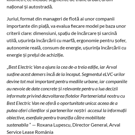
național și autostradă.
Juriul, format din manageri de flotă ai unor companii
importante din piață, va evalua fiecare model pe baza unor
criterii clare: dimensiuni, spațiu de încărcare și sarcină
utilă, ușurința încărcării cu marfă, ergonomie pentru șofer,
autonomie reală, consum de energie, ușurința încărcării cu
energie și prețul de achiziție.
„
Best Electric Van a ajuns la cea de-a treia ediție, iar Arval
susține acest demers încă de la început. Segmentul eLVC-urilor
devine tot mai important pentru mediile urbane, iar companiile
au nevoie de date concrete și relevante pentru a lua decizii
informate privind dezvoltarea flotelor Parteneriatul nostru cu
Best Electric Van ne oferă o oportunitate unica: aceea de a
putea oferi clienților si partenerilor noștri accesul la informații
obiective, esențiale pentru tranziția către mobilitate
sustenabila
” — Roxana Lupescu, Director General, Arval
Service Lease România