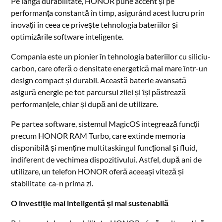
Pe lângă durabilitate, HONOR pune accent și pe
performanța constantă în timp, asigurând acest lucru prin
inovații în ceea ce privește tehnologia bateriilor și
optimizările software inteligente.
Compania este un pionier în tehnologia bateriilor cu siliciu-
carbon, care oferă o densitate energetică mai mare într-un
design compact și durabil. Această baterie avansată
asigură energie pe tot parcursul zilei și își păstrează
performanțele, chiar și după ani de utilizare.
Pe partea software, sistemul MagicOS integrează funcții
precum HONOR RAM Turbo, care extinde memoria
disponibilă și menține multitaskingul funcțional și fluid,
indiferent de vechimea dispozitivului. Astfel, după ani de
utilizare, un telefon HONOR oferă aceeași viteză și
stabilitate ca-n prima zi.
O investiție mai inteligentă și mai sustenabilă