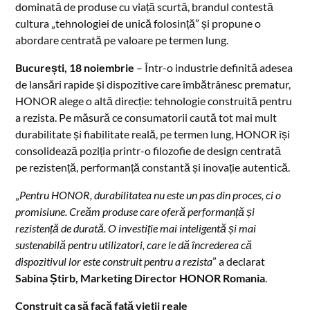
dominată de produse cu viață scurtă, brandul contestă
cultura „tehnologiei de unică folosință” și propune o
abordare centrată pe valoare pe termen lung.
București, 18 noiembrie
– Într-o industrie definită adesea
de lansări rapide și dispozitive care îmbătrânesc prematur,
HONOR alege o altă direcție: tehnologie construită pentru
a rezista. Pe măsură ce consumatorii caută tot mai mult
durabilitate și fiabilitate reală, pe termen lung, HONOR își
consolidează poziția printr-o filozofie de design centrată
pe rezistență, performanță constantă și inovație autentică.
„
Pentru HONOR, durabilitatea nu este un pas din proces, ci o
promisiune. Creăm produse care oferă performanță și
rezistență de durată. O investiție mai inteligentă și mai
sustenabilă pentru utilizatori, care le dă încrederea că
dispozitivul lor este construit pentru a rezista
” a declarat
Sabina Știrb, Marketing Director HONOR Romania
.
Construit ca să facă față vieții reale