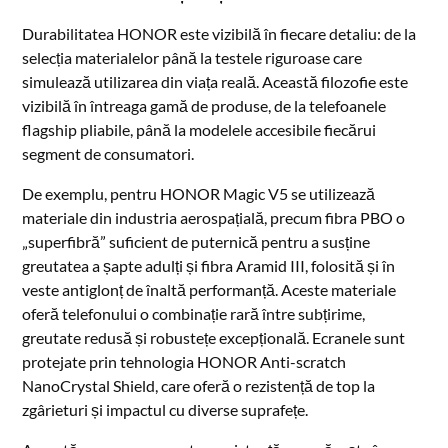
Durabilitatea HONOR este vizibilă în fiecare detaliu: de la
selecția materialelor până la testele riguroase care
simulează utilizarea din viața reală. Această filozofie este
vizibilă în întreaga gamă de produse, de la telefoanele
flagship pliabile, până la modelele accesibile fiecărui
segment de consumatori.
De exemplu, pentru HONOR Magic V5 se utilizează
materiale din industria aerospațială, precum fibra PBO o
„superfibră” suficient de puternică pentru a susține
greutatea a șapte adulți și fibra Aramid III, folosită și în
veste antiglonț de înaltă performanță. Aceste materiale
oferă telefonului o combinație rară între subțirime,
greutate redusă și robustețe excepțională. Ecranele sunt
protejate prin tehnologia HONOR Anti-scratch
NanoCrystal Shield, care oferă o rezistență de top la
zgârieturi și impactul cu diverse suprafețe.