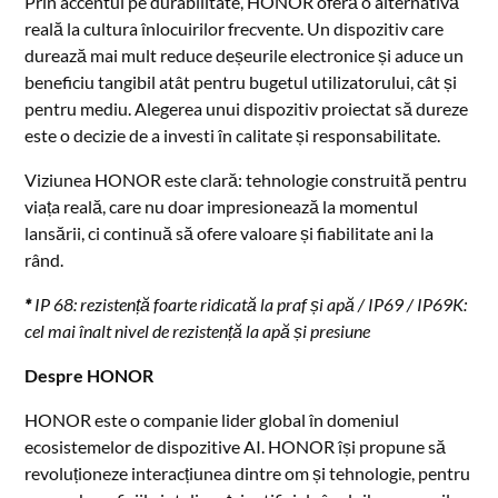
Prin accentul pe durabilitate, HONOR oferă o alternativă
reală la cultura înlocuirilor frecvente. Un dispozitiv care
durează mai mult reduce deșeurile electronice și aduce un
beneficiu tangibil atât pentru bugetul utilizatorului, cât și
pentru mediu. Alegerea unui dispozitiv proiectat să dureze
este o decizie de a investi în calitate și responsabilitate.
Viziunea HONOR este clară: tehnologie construită pentru
viața reală, care nu doar impresionează la momentul
lansării, ci continuă să ofere valoare și fiabilitate ani la
rând.
*
IP 68
: rezistență foarte ridicată la praf și apă / IP69 / IP69K:
cel mai înalt nivel de rezistență la apă și presiune
Despre HONOR
HONOR este o companie lider global în domeniul
ecosistemelor de dispozitive AI. HONOR își propune să
revoluționeze interacțiunea dintre om și tehnologie, pentru